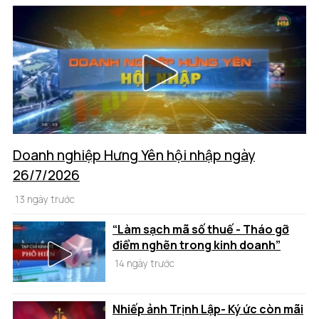
Doanh nghiệp Hưng Yên hội nhập ngày
26/7/2026
13 ngày trước
“Làm sạch mã số thuế - Tháo gỡ
điểm nghẽn trong kinh doanh”
14 ngày trước
Nhiếp ảnh Trịnh Lập- Ký ức còn mãi