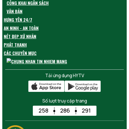
CÔNG KHAI NGÂN SÁCH
VĂN BẢN
HƯNG YÊN 24/7
AN NINH - AN TOÀN
NÉT ĐẸP XỨ NHÃN
PHÁT THANH
CÁC CHUYÊN MỤC
Tải ứng dụng HYTV
Số lượt truy cập trang
258
286
291