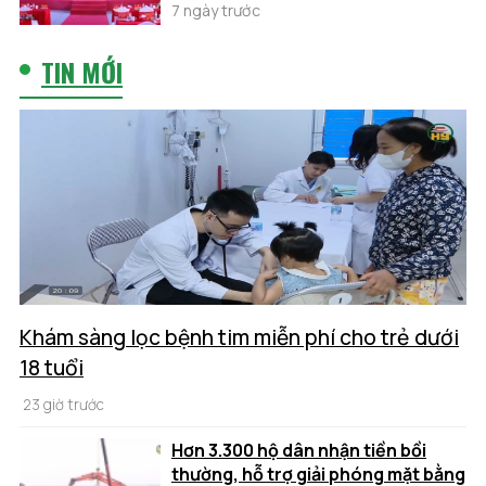
7 ngày trước
TIN MỚI
Khám sàng lọc bệnh tim miễn phí cho trẻ dưới
18 tuổi
23 giờ trước
Hơn 3.300 hộ dân nhận tiền bồi
thường, hỗ trợ giải phóng mặt bằng