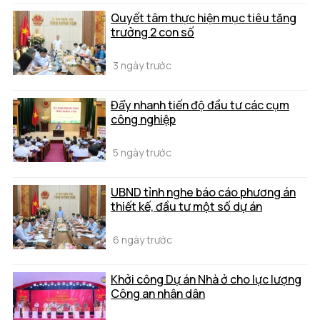
Quyết tâm thực hiện mục tiêu tăng
trưởng 2 con số
3 ngày trước
Đẩy nhanh tiến độ đầu tư các cụm
công nghiệp
5 ngày trước
UBND tỉnh nghe báo cáo phương án
thiết kế, đầu tư một số dự án
6 ngày trước
Khởi công Dự án Nhà ở cho lực lượng
Công an nhân dân