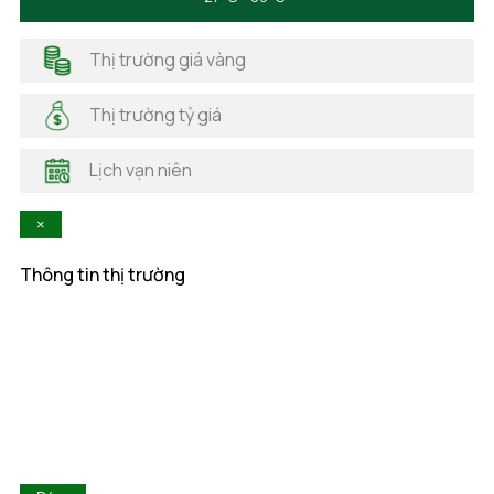
Hà Giang
Hải Dương
Thị trường giá vàng
Hải Phòng
Hà Nam
Thị trường tỷ giá
Hà Tĩnh
Hậu Giang
Lịch vạn niên
Hòa Bình
Khánh Hòa
×
Kiên Giang
Kon Tum
Thông tin thị trường
Lai Châu
Lâm Đồng
Lạng Sơn
Lào Cai
Long An
Nam Định
Nghệ An
Ninh Bình