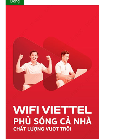
Ninh Thuận
Đóng
Phú Thọ
Phú Yên
Quảng Bình
Quảng Nam
Quảng Ngãi
Quảng Ninh
Quảng Trị
Sóc Trăng
Sơn La
Tây Ninh
Thái Bình
Thái Nguyên
Thanh Hóa
Thừa Thiên Huế
Tiền Giang
Trà Vinh
Tuyên Quang
Vĩnh Long