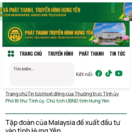
TRANG CHỦ
TRUYỀN HÌNH
PHÁT THANH
TIN TỨC
Kết nối:
Trang chủ
Tin tức
Hoạt động của Thường trực Tỉnh ủy
Phó Bí thư Tỉnh ủy, Chủ tịch UBND tỉnh Hưng Yên
Chủ
nhật, 09/08/2026 20:04
(GMT+7)
Tập đoàn của Malaysia đề xuất đầu tư
vào tỉnh Hưng Yên