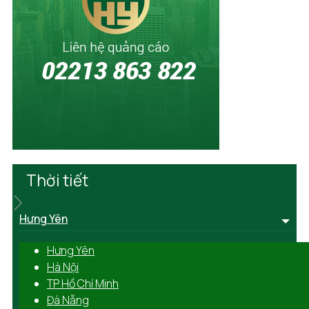
Thời tiết
Hưng Yên
Hưng Yên
Hà Nội
TP Hồ Chí Minh
Đà Nẵng