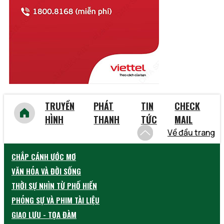
Vĩnh Phúc
Vũng Tàu
Yên Bái
TRUYỀN
PHÁT
TIN
CHECK
HÌNH
THANH
TỨC
MAIL
Về đầu trang
CHẮP CÁNH ƯỚC MƠ
VĂN HÓA VÀ ĐỜI SỐNG
THỜI SỰ NHÌN TỪ PHỐ HIẾN
PHÓNG SỰ VÀ PHIM TÀI LIỆU
GIAO LƯU - TỌA ĐÀM