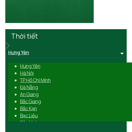
Thời tiết
Hưng Yên
Hưng Yên
Hà Nội
TP Hồ Chí Minh
Đà Nẵng
An Giang
Bắc Giang
Bắc Kạn
Bạc Liêu
Bắc Ninh
Bến Tre