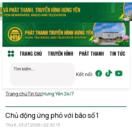
TRANG CHỦ
TRUYỀN HÌNH
PHÁT THANH
TIN TỨC
Kết nối:
Trang chủ
Tin tức
Hưng Yên 24/7
Thứ 3, 11/08/2026 02:13
(GMT+7)
Chủ động ứng phó với bão số 1
Thứ 6, 03.07.2026 | 22:32:13