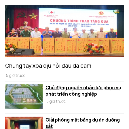
Chung tay xoa dịu nỗi đau da cam
5 giờ trước
Chủ động nguồn nhân lực phục vụ
phát triển công nghiệp
5 giờ trước
Giải phóng mặt bằng dự án đường
sắt