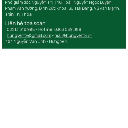
Phó giám đốc Nguyễn Thị Thu Hoài, Nguyễn Ngọc Luyện,
Phạm Văn Xướng, Đinh Đức Khoa, Bùi Hải Đăng, Vũ Văn Mạnh,
Trần Thị Thoa
Liên hệ toà soạn
02213 616 988 - Hotline: 0363 089 089
hungyentv@gmail.com
-
mail@hungyentv.vn
164 Nguyễn Văn Linh - Hưng Yên