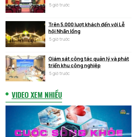
5 giờ trước
Trên 5.000 lượt khách đến với Lễ
hội Nhãn lồng
5 giờ trước
Giám sát công tác quản lý và phát
triển khu công nghiệp
5 giờ trước
VIDEO XEM NHIỀU