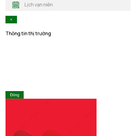
Lịch vạn niên
Hòa Bình
Khánh Hòa
×
Kiên Giang
Kon Tum
Thông tin thị trường
Lai Châu
Lâm Đồng
Lạng Sơn
Lào Cai
Long An
Nam Định
Nghệ An
Ninh Bình
Ninh Thuận
Đóng
Phú Thọ
Phú Yên
Quảng Bình
Quảng Nam
Quảng Ngãi