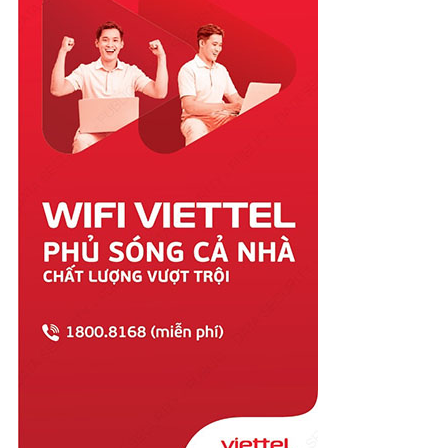
Quảng Ninh
Quảng Trị
Sóc Trăng
Sơn La
Tây Ninh
Thái Bình
Thái Nguyên
Thanh Hóa
Thừa Thiên Huế
Tiền Giang
Trà Vinh
Tuyên Quang
Vĩnh Long
Vĩnh Phúc
Vũng Tàu
Yên Bái