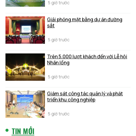
5 giờ trước
Giải phóng mặt bằng dự án đường
sắt
5 giờ trước
Trên 5.000 lượt khách đến với Lễ hội
Nhãn lồng
5 giờ trước
Giám sát công tác quản lý và phát
triển khu công nghiệp
5 giờ trước
TIN MỚI