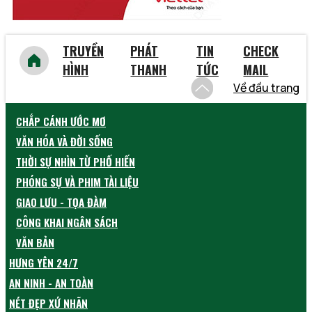
TRUYỀN
PHÁT
TIN
CHECK
HÌNH
THANH
TỨC
MAIL
Về đầu trang
CHẮP CÁNH ƯỚC MƠ
VĂN HÓA VÀ ĐỜI SỐNG
THỜI SỰ NHÌN TỪ PHỐ HIẾN
PHÓNG SỰ VÀ PHIM TÀI LIỆU
GIAO LƯU - TỌA ĐÀM
CÔNG KHAI NGÂN SÁCH
VĂN BẢN
HƯNG YÊN 24/7
AN NINH - AN TOÀN
NÉT ĐẸP XỨ NHÃN