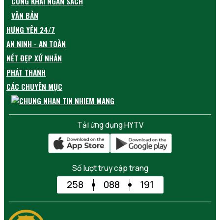
CÔNG KHAI NGÂN SÁCH
VĂN BẢN
HƯNG YÊN 24/7
AN NINH - AN TOÀN
NÉT ĐẸP XỨ NHÃN
PHÁT THANH
CÁC CHUYÊN MỤC
Tải ứng dụng HYTV
Số lượt truy cập trang
258
088
191