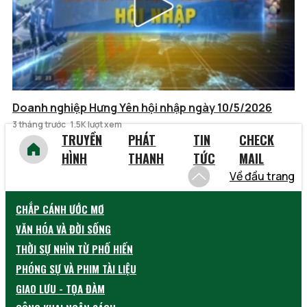
Doanh nghiệp Hưng Yên hội nhập ngày 10/5/2026
3 tháng trước
1.5K lượt xem
TRUYỀN
PHÁT
TIN
CHECK
HÌNH
THANH
TỨC
MAIL
Về đầu trang
CHẮP CÁNH ƯỚC MƠ
VĂN HÓA VÀ ĐỜI SỐNG
THỜI SỰ NHÌN TỪ PHỐ HIẾN
PHÓNG SỰ VÀ PHIM TÀI LIỆU
GIAO LƯU - TỌA ĐÀM