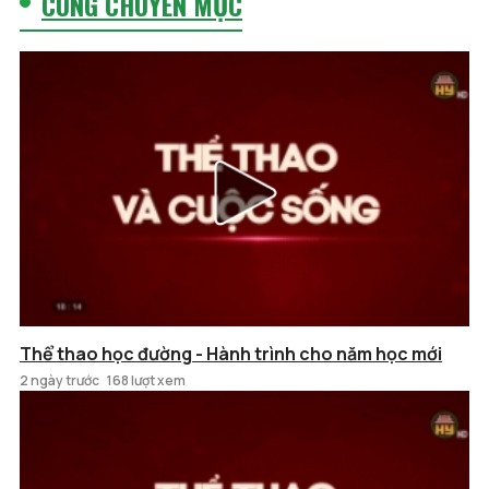
CÙNG CHUYÊN MỤC
Thể thao học đường - Hành trình cho năm học mới
2 ngày trước
168 lượt xem