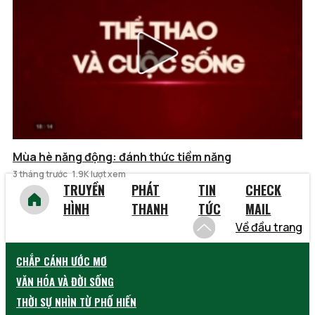
Mùa hè năng động: đánh thức tiềm năng
3 tháng trước
1.9K lượt xem
TRUYỀN
PHÁT
TIN
CHECK
HÌNH
THANH
TỨC
MAIL
Về đầu trang
CHẮP CÁNH ƯỚC MƠ
VĂN HÓA VÀ ĐỜI SỐNG
THỜI SỰ NHÌN TỪ PHỐ HIẾN