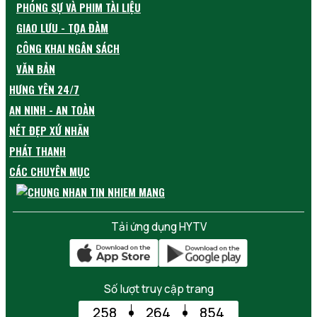
PHÓNG SỰ VÀ PHIM TÀI LIỆU
GIAO LƯU - TỌA ĐÀM
CÔNG KHAI NGÂN SÁCH
VĂN BẢN
HƯNG YÊN 24/7
AN NINH - AN TOÀN
NÉT ĐẸP XỨ NHÃN
PHÁT THANH
CÁC CHUYÊN MỤC
Tải ứng dụng HYTV
Số lượt truy cập trang
258
264
854