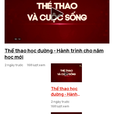
Thể thao học đường - Hành trình cho năm
học mới
2 ngày trước
168 lượt xem
Thể thao học
đường - Hành
trình cho năm
2 ngày trước
học mới
168 lượt xem