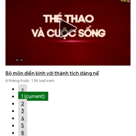
Bộ môn điền kinh với thành tích đáng nể
6 tháng trước
1.5K lượt xem
«
1
(current)
2
3
4
5
6