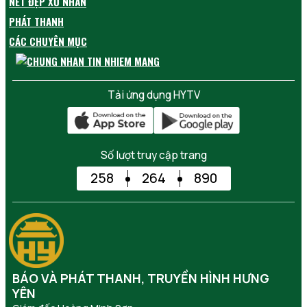
NÉT ĐẸP XỨ NHÃN
PHÁT THANH
CÁC CHUYÊN MỤC
Tải ứng dụng HYTV
Số lượt truy cập trang
258
264
890
BÁO VÀ PHÁT THANH, TRUYỀN HÌNH HƯNG
YÊN