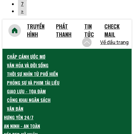
7
»
TRUYỀN
PHÁT
TIN
CHECK
HÌNH
THANH
TỨC
MAIL
Về đầu trang
CHẮP CÁNH ƯỚC MƠ
VĂN HÓA VÀ ĐỜI SỐNG
THỜI SỰ NHÌN TỪ PHỐ HIẾN
PHÓNG SỰ VÀ PHIM TÀI LIỆU
GIAO LƯU - TỌA ĐÀM
CÔNG KHAI NGÂN SÁCH
VĂN BẢN
HƯNG YÊN 24/7
AN NINH - AN TOÀN