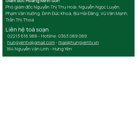
Giám đốc Hoàng Minh Sơn
Phó giám đốc Nguyễn Thị Thu Hoài, Nguyễn Ngọc Luyện,
Phạm Văn Xướng, Đinh Đức Khoa, Bùi Hải Đăng, Vũ Văn Mạnh,
Trần Thị Thoa
Liên hệ toà soạn
02213 616 988 - Hotline: 0363 089 089
hungyentv@gmail.com
-
mail@hungyentv.vn
164 Nguyễn Văn Linh - Hưng Yên