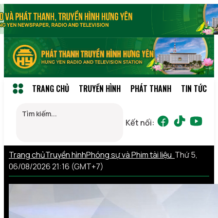
TRANG CHỦ
TRUYỀN HÌNH
PHÁT THANH
TIN TỨC
Kết nối:
Trang chủ
Truyền hình
Phóng sự và Phim tài liệu
Thứ 5,
06/08/2026 21:16 (GMT+7)