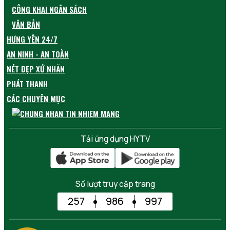
CÔNG KHAI NGÂN SÁCH
VĂN BẢN
HƯNG YÊN 24/7
AN NINH - AN TOÀN
NÉT ĐẸP XỨ NHÃN
PHÁT THANH
CÁC CHUYÊN MỤC
Tải ứng dụng HYTV
Số lượt truy cập trang
257
986
997