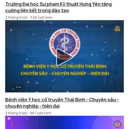
Trường Đại học Sư phạm Kỹ thuật Hưng Yên tăng
cường liên kết trong đào tạo
2 tháng trước
3.6K lượt xem
Bệnh viện Y học cổ truyền Thái Bình - Chuyên sâu -
chuyên nghiệp - hiện đại
3 tháng trước
967 lượt xem