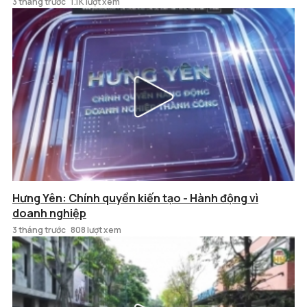
3 tháng trước
1.1K lượt xem
Hưng Yên: Chính quyền kiến tạo - Hành động vì
doanh nghiệp
3 tháng trước
808 lượt xem