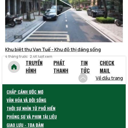
Khu biệt thự Vạn Tuế - Khu đô thị đáng sống
4 tháng trước
2.4K lượt xem
TRUYỀN
PHÁT
TIN
CHECK
HÌNH
THANH
TỨC
MAIL
Về đầu trang
CHẮP CÁNH ƯỚC MƠ
VĂN HÓA VÀ ĐỜI SỐNG
THỜI SỰ NHÌN TỪ PHỐ HIẾN
PHÓNG SỰ VÀ PHIM TÀI LIỆU
GIAO LƯU - TỌA ĐÀM