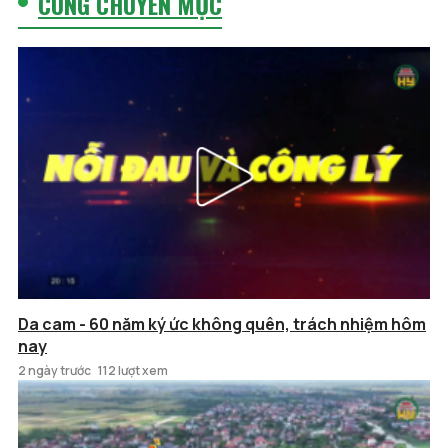
CÙNG CHUYÊN MỤC
Da cam - 60 năm ký ức không quên, trách nhiệm hôm
nay
2 ngày trước
112 lượt xem