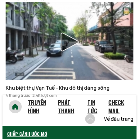
Khu biệt thự Vạn Tuế - Khu đô thị đáng sống
4 tháng trước
2.4K lượt xem
TRUYỀN
PHÁT
TIN
CHECK
HÌNH
THANH
TỨC
MAIL
Về đầu trang
CHẮP CÁNH ƯỚC MƠ