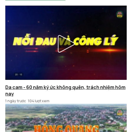
Da cam - 60 năm ký ức không quên, trách nhiệm hôm
nay
1 ngày trước
104 lượt xem