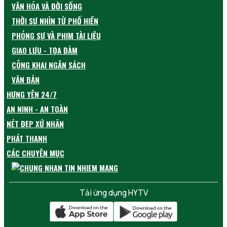
VĂN HÓA VÀ ĐỜI SỐNG
THỜI SỰ NHÌN TỪ PHỐ HIẾN
PHÓNG SỰ VÀ PHIM TÀI LIỆU
GIAO LƯU - TỌA ĐÀM
CÔNG KHAI NGÂN SÁCH
VĂN BẢN
HƯNG YÊN 24/7
AN NINH - AN TOÀN
NÉT ĐẸP XỨ NHÃN
PHÁT THANH
CÁC CHUYÊN MỤC
Tải ứng dụng HYTV