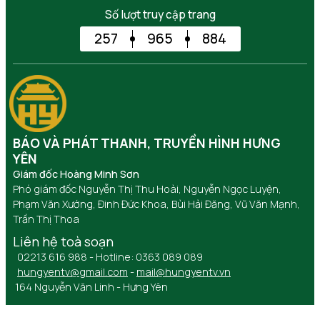
Số lượt truy cập trang
257
965
884
BÁO VÀ PHÁT THANH, TRUYỀN HÌNH HƯNG
YÊN
Giám đốc Hoàng Minh Sơn
Phó giám đốc Nguyễn Thị Thu Hoài, Nguyễn Ngọc Luyện,
Phạm Văn Xướng, Đinh Đức Khoa, Bùi Hải Đăng, Vũ Văn Mạnh,
Trần Thị Thoa
Liên hệ toà soạn
02213 616 988 - Hotline: 0363 089 089
hungyentv@gmail.com
-
mail@hungyentv.vn
164 Nguyễn Văn Linh - Hưng Yên