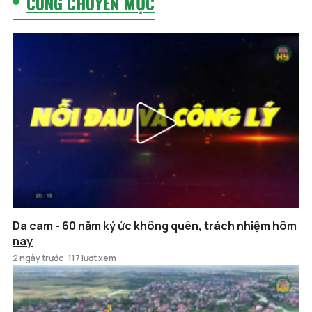
CÙNG CHUYÊN MỤC
Da cam - 60 năm ký ức không quên, trách nhiệm hôm
nay
2 ngày trước
117 lượt xem