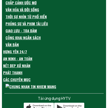
CHẮP CÁNH ƯỚC MƠ
VĂN HÓA VÀ ĐỜI SỐNG
THỜI SỰ NHÌN TỪ PHỐ HIẾN
PHÓNG SỰ VÀ PHIM TÀI LIỆU
GIAO LƯU - TỌA ĐÀM
CÔNG KHAI NGÂN SÁCH
VĂN BẢN
HƯNG YÊN 24/7
AN NINH - AN TOÀN
NÉT ĐẸP XỨ NHÃN
PHÁT THANH
CÁC CHUYÊN MỤC
Tải ứng dụng HYTV