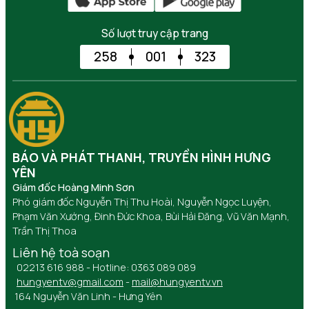
Số lượt truy cập trang
258
001
323
BÁO VÀ PHÁT THANH, TRUYỀN HÌNH HƯNG
YÊN
Giám đốc Hoàng Minh Sơn
Phó giám đốc Nguyễn Thị Thu Hoài, Nguyễn Ngọc Luyện,
Phạm Văn Xướng, Đinh Đức Khoa, Bùi Hải Đăng, Vũ Văn Mạnh,
Trần Thị Thoa
Liên hệ toà soạn
02213 616 988 - Hotline: 0363 089 089
hungyentv@gmail.com
-
mail@hungyentv.vn
164 Nguyễn Văn Linh - Hưng Yên