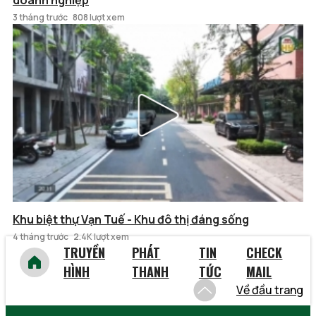
doanh nghiệp
3 tháng trước
808 lượt xem
Khu biệt thự Vạn Tuế - Khu đô thị đáng sống
4 tháng trước
2.4K lượt xem
TRUYỀN
PHÁT
TIN
CHECK
HÌNH
THANH
TỨC
MAIL
Về đầu trang