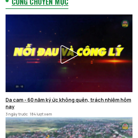
CÙNG CHUYÊN MỤC
Da cam - 60 năm ký ức không quên, trách nhiệm hôm
nay
3 ngày trước
184 lượt xem