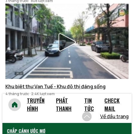
3 tháng trước
808 lượt xem
Khu biệt thự Vạn Tuế - Khu đô thị đáng sống
4 tháng trước
2.4K lượt xem
TRUYỀN
PHÁT
TIN
CHECK
HÌNH
THANH
TỨC
MAIL
Về đầu trang
CHẮP CÁNH ƯỚC MƠ