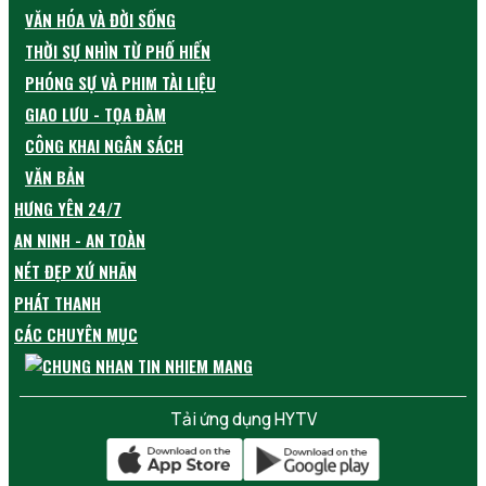
VĂN HÓA VÀ ĐỜI SỐNG
THỜI SỰ NHÌN TỪ PHỐ HIẾN
PHÓNG SỰ VÀ PHIM TÀI LIỆU
GIAO LƯU - TỌA ĐÀM
CÔNG KHAI NGÂN SÁCH
VĂN BẢN
HƯNG YÊN 24/7
AN NINH - AN TOÀN
NÉT ĐẸP XỨ NHÃN
PHÁT THANH
CÁC CHUYÊN MỤC
Tải ứng dụng HYTV