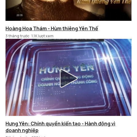
Hoàng Hoa Thám - Hùm thiêng Yên Thế
3 tháng trước
1.1K lượt xem
Hưng Yên: Chính quyền kiến tạo - Hành động vì
doanh nghiệp