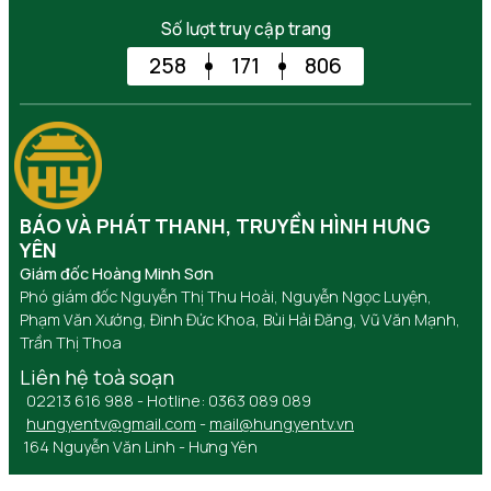
Số lượt truy cập trang
258
171
806
BÁO VÀ PHÁT THANH, TRUYỀN HÌNH HƯNG
YÊN
Giám đốc Hoàng Minh Sơn
Phó giám đốc Nguyễn Thị Thu Hoài, Nguyễn Ngọc Luyện,
Phạm Văn Xướng, Đinh Đức Khoa, Bùi Hải Đăng, Vũ Văn Mạnh,
Trần Thị Thoa
Liên hệ toà soạn
02213 616 988 - Hotline: 0363 089 089
hungyentv@gmail.com
-
mail@hungyentv.vn
164 Nguyễn Văn Linh - Hưng Yên