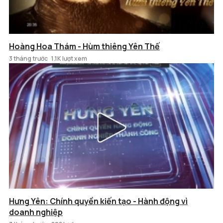
Hoàng Hoa Thám - Hùm thiêng Yên Thế
3 tháng trước
1.1K lượt xem
Hưng Yên: Chính quyền kiến tạo - Hành động vì
doanh nghiệp