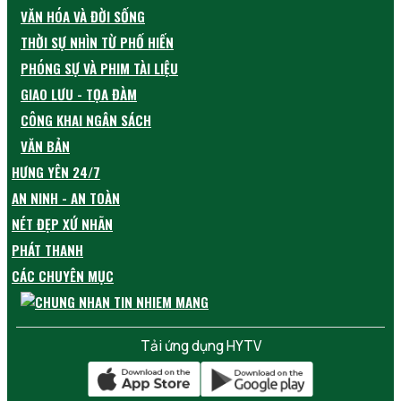
VĂN HÓA VÀ ĐỜI SỐNG
THỜI SỰ NHÌN TỪ PHỐ HIẾN
PHÓNG SỰ VÀ PHIM TÀI LIỆU
GIAO LƯU - TỌA ĐÀM
CÔNG KHAI NGÂN SÁCH
VĂN BẢN
HƯNG YÊN 24/7
AN NINH - AN TOÀN
NÉT ĐẸP XỨ NHÃN
PHÁT THANH
CÁC CHUYÊN MỤC
Tải ứng dụng HYTV