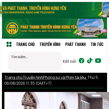
TRANG CHỦ
TRUYỀN HÌNH
PHÁT THANH
TIN TỨC
Kết nối:
Trang chủ
Truyền hình
Phóng sự và Phim tài liệu
Thứ 5,
06/08/2026 11:35 (GMT+7)