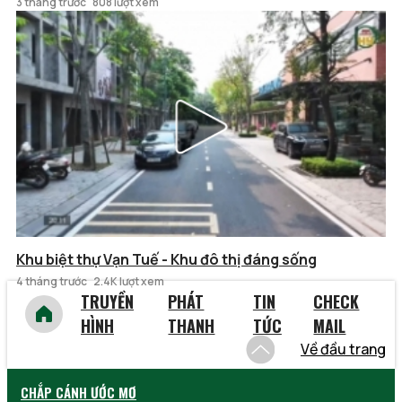
3 tháng trước
808 lượt xem
Khu biệt thự Vạn Tuế - Khu đô thị đáng sống
4 tháng trước
2.4K lượt xem
TRUYỀN
PHÁT
TIN
CHECK
HÌNH
THANH
TỨC
MAIL
Về đầu trang
CHẮP CÁNH ƯỚC MƠ