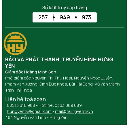
Số lượt truy cập trang
257
949
973
BÁO VÀ PHÁT THANH, TRUYỀN HÌNH HƯNG
YÊN
Giám đốc Hoàng Minh Sơn
Phó giám đốc Nguyễn Thị Thu Hoài, Nguyễn Ngọc Luyện,
Phạm Văn Xướng, Đinh Đức Khoa, Bùi Hải Đăng, Vũ Văn Mạnh,
Trần Thị Thoa
Liên hệ toà soạn
02213 616 988 - Hotline: 0363 089 089
hungyentv@gmail.com
-
mail@hungyentv.vn
164 Nguyễn Văn Linh - Hưng Yên