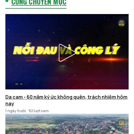
CÙNG CHUYÊN MỤC
Da cam - 60 năm ký ức không quên, trách nhiệm hôm
nay
1 ngày trước
92 lượt xem