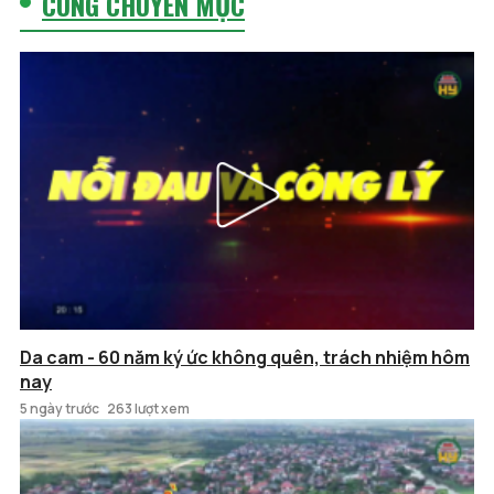
CÙNG CHUYÊN MỤC
Da cam - 60 năm ký ức không quên, trách nhiệm hôm
nay
5 ngày trước
263 lượt xem