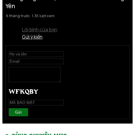
Yên
6 tháng trước
1.3K lượt xem
Lời bình của bạn
Gửi ý kiến
Gửi