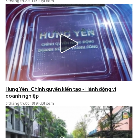
3 tháng trước
1.1K lượt xem
Hưng Yên: Chính quyền kiến tạo - Hành động vì
doanh nghiệp
3 tháng trước
819 lượt xem