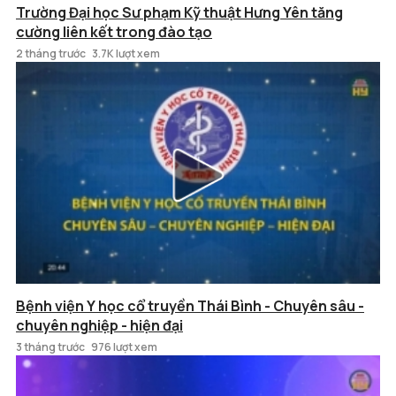
Trường Đại học Sư phạm Kỹ thuật Hưng Yên tăng
cường liên kết trong đào tạo
2 tháng trước
3.7K lượt xem
Bệnh viện Y học cổ truyền Thái Bình - Chuyên sâu -
chuyên nghiệp - hiện đại
3 tháng trước
976 lượt xem