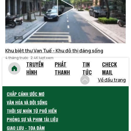
Khu biệt thự Vạn Tuế - Khu đô thị đáng sống
4 tháng trước
2.4K lượt xem
TRUYỀN
PHÁT
TIN
CHECK
HÌNH
THANH
TỨC
MAIL
Về đầu trang
CHẮP CÁNH ƯỚC MƠ
VĂN HÓA VÀ ĐỜI SỐNG
THỜI SỰ NHÌN TỪ PHỐ HIẾN
PHÓNG SỰ VÀ PHIM TÀI LIỆU
GIAO LƯU - TỌA ĐÀM