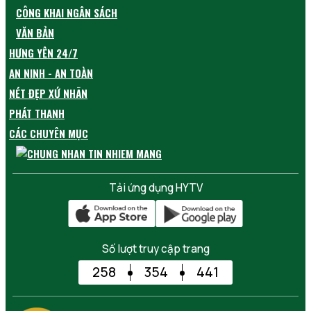
CÔNG KHAI NGÂN SÁCH
VĂN BẢN
HƯNG YÊN 24/7
AN NINH - AN TOÀN
NÉT ĐẸP XỨ NHÃN
PHÁT THANH
CÁC CHUYÊN MỤC
Tải ứng dụng HYTV
Số lượt truy cập trang
258
354
441