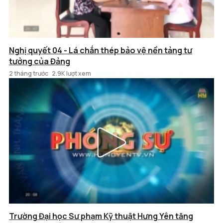
Nghị quyết 04 - Lá chắn thép bảo vệ nền tảng tư
tưởng của Đảng
2 tháng trước
2.9K lượt xem
Trường Đại học Sư phạm Kỹ thuật Hưng Yên tăng