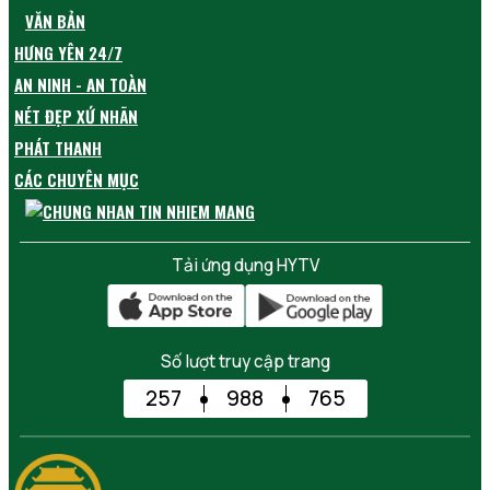
VĂN BẢN
HƯNG YÊN 24/7
AN NINH - AN TOÀN
NÉT ĐẸP XỨ NHÃN
PHÁT THANH
CÁC CHUYÊN MỤC
Tải ứng dụng HYTV
Số lượt truy cập trang
257
988
765