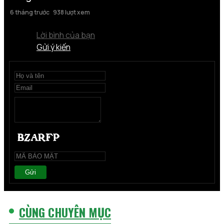
6 tháng trước
938 lượt xem
Lời bình của bạn
Gửi ý kiến
Gửi
CÙNG CHUYÊN MỤC