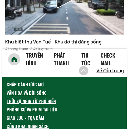
Khu biệt thự Vạn Tuế - Khu đô thị đáng sống
4 tháng trước
2.4K lượt xem
TRUYỀN
PHÁT
TIN
CHECK
HÌNH
THANH
TỨC
MAIL
Về đầu trang
CHẮP CÁNH ƯỚC MƠ
VĂN HÓA VÀ ĐỜI SỐNG
THỜI SỰ NHÌN TỪ PHỐ HIẾN
PHÓNG SỰ VÀ PHIM TÀI LIỆU
GIAO LƯU - TỌA ĐÀM
CÔNG KHAI NGÂN SÁCH