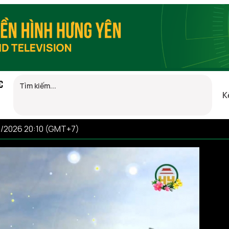
C
K
8/2026 20:10 (GMT+7)