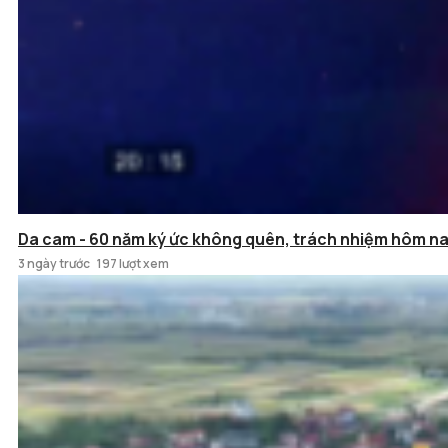
Da cam - 60 năm ký ức không quên, trách nhiệm hôm n
3 ngày trước
197 lượt xem