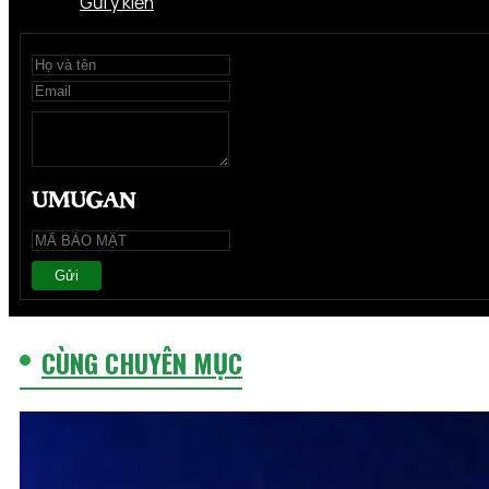
Gửi ý kiến
Gửi
CÙNG CHUYÊN MỤC