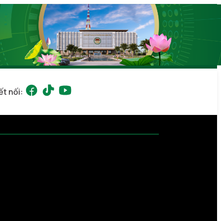
ết nối: