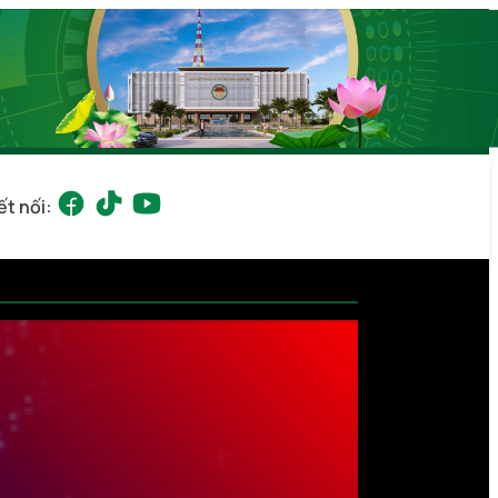
ết nối: