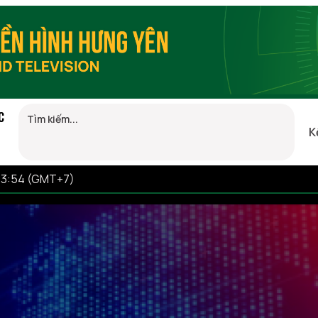
C
K
 13:54 (GMT+7)