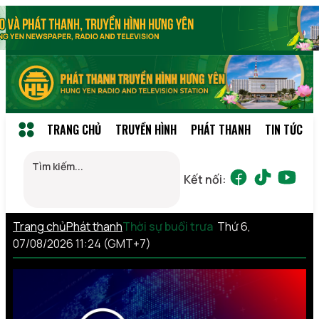
TRANG CHỦ
TRUYỀN HÌNH
PHÁT THANH
TIN TỨC
Kết nối:
Trang chủ
Phát thanh
Thời sự buổi trưa
Thứ 6,
07/08/2026 11:24 (GMT+7)