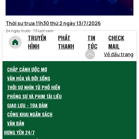
Thời sự trưa 11h30 thứ 2 ngày 13/7/2026
24 ngày trước
73 lượt xem
TRUYỀN
PHÁT
TIN
CHECK
HÌNH
THANH
TỨC
MAIL
Về đầu trang
CHẮP CÁNH ƯỚC MƠ
VĂN HÓA VÀ ĐỜI SỐNG
THỜI SỰ NHÌN TỪ PHỐ HIẾN
PHÓNG SỰ VÀ PHIM TÀI LIỆU
GIAO LƯU - TỌA ĐÀM
CÔNG KHAI NGÂN SÁCH
VĂN BẢN
HƯNG YÊN 24/7