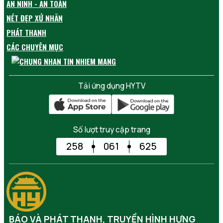
AN NINH - AN TOÀN
NÉT ĐẸP XỨ NHÃN
PHÁT THANH
CÁC CHUYÊN MỤC
Tải ứng dụng HYTV
Số lượt truy cập trang
258
061
625
BÁO VÀ PHÁT THANH, TRUYỀN HÌNH HƯNG