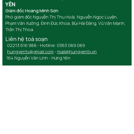
YÊN
Giám đốc Hoàng Minh Sơn
Phó giám đốc Nguyễn Thị Thu Hoài, Nguyễn Ngọc Luyện,
Phạm Văn Xướng, Đinh Đức Khoa, Bùi Hải Đăng, Vũ Văn Mạnh,
Trần Thị Thoa
Liên hệ toà soạn
02213 616 988 - Hotline: 0363 089 089
hungyentv@gmail.com
-
mail@hungyentv.vn
164 Nguyễn Văn Linh - Hưng Yên