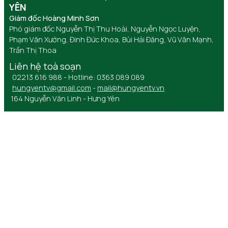
YÊN
Giám đốc Hoàng Minh Sơn
Phó giám đốc Nguyễn Thị Thu Hoài, Nguyễn Ngọc Luyện,
Phạm Văn Xướng, Đinh Đức Khoa, Bùi Hải Đăng, Vũ Văn Mạnh,
Trần Thị Thoa
Liên hệ toà soạn
02213 616 988 - Hotline: 0363 089 089
hungyentv@gmail.com
-
mail@hungyentv.vn
164 Nguyễn Văn Linh - Hưng Yên