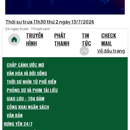
Thời sự trưa 11h30 thứ 2 ngày 13/7/2026
24 ngày trước
73 lượt xem
TRUYỀN
PHÁT
TIN
CHECK
HÌNH
THANH
TỨC
MAIL
Về đầu trang
CHẮP CÁNH ƯỚC MƠ
VĂN HÓA VÀ ĐỜI SỐNG
THỜI SỰ NHÌN TỪ PHỐ HIẾN
PHÓNG SỰ VÀ PHIM TÀI LIỆU
GIAO LƯU - TỌA ĐÀM
CÔNG KHAI NGÂN SÁCH
VĂN BẢN
HƯNG YÊN 24/7