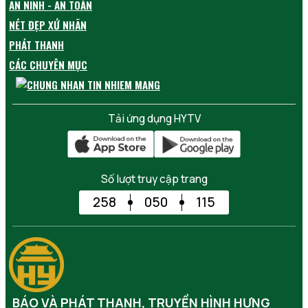
AN NINH - AN TOÀN
NÉT ĐẸP XỨ NHÃN
PHÁT THANH
CÁC CHUYÊN MỤC
Tải ứng dụng HYTV
Số lượt truy cập trang
258
050
115
BÁO VÀ PHÁT THANH, TRUYỀN HÌNH HƯNG