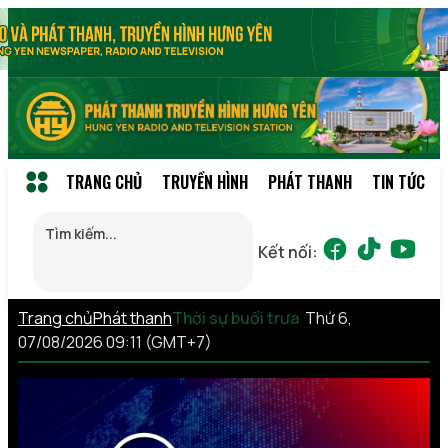
TRANG CHỦ
TRUYỀN HÌNH
PHÁT THANH
TIN TỨC
Kết nối:
Trang chủ
Phát thanh
Thời sự buổi trưa
Thứ 6,
07/08/2026 09:11 (GMT+7)