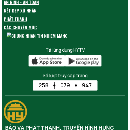
AN NINH - AN TOÀN
NÉT ĐẸP XỨ NHÃN
PHÁT THANH
CÁC CHUYÊN MỤC
Tải ứng dụng HYTV
Số lượt truy cập trang
258
079
947
BÁO VÀ PHÁT THANH, TRUYỀN HÌNH HƯNG