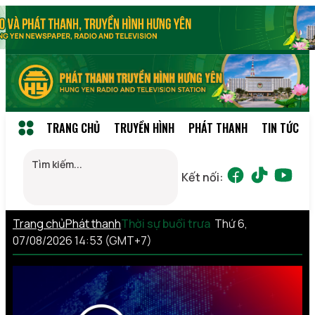
TRANG CHỦ
TRUYỀN HÌNH
PHÁT THANH
TIN TỨC
Kết nối:
Trang chủ
Phát thanh
Thời sự buổi trưa
Thứ 6,
07/08/2026 14:53 (GMT+7)