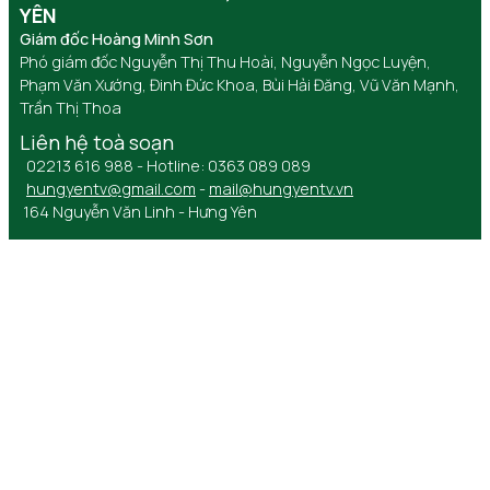
YÊN
Giám đốc Hoàng Minh Sơn
Phó giám đốc Nguyễn Thị Thu Hoài, Nguyễn Ngọc Luyện,
Phạm Văn Xướng, Đinh Đức Khoa, Bùi Hải Đăng, Vũ Văn Mạnh,
Trần Thị Thoa
Liên hệ toà soạn
02213 616 988 - Hotline: 0363 089 089
hungyentv@gmail.com
-
mail@hungyentv.vn
164 Nguyễn Văn Linh - Hưng Yên