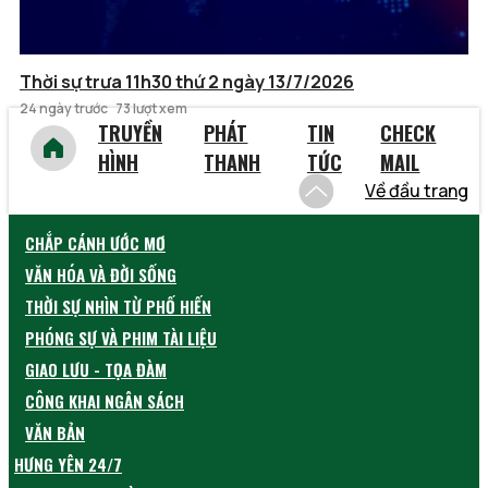
Thời sự trưa 11h30 thứ 2 ngày 13/7/2026
24 ngày trước
73 lượt xem
TRUYỀN
PHÁT
TIN
CHECK
HÌNH
THANH
TỨC
MAIL
Về đầu trang
CHẮP CÁNH ƯỚC MƠ
VĂN HÓA VÀ ĐỜI SỐNG
THỜI SỰ NHÌN TỪ PHỐ HIẾN
PHÓNG SỰ VÀ PHIM TÀI LIỆU
GIAO LƯU - TỌA ĐÀM
CÔNG KHAI NGÂN SÁCH
VĂN BẢN
HƯNG YÊN 24/7