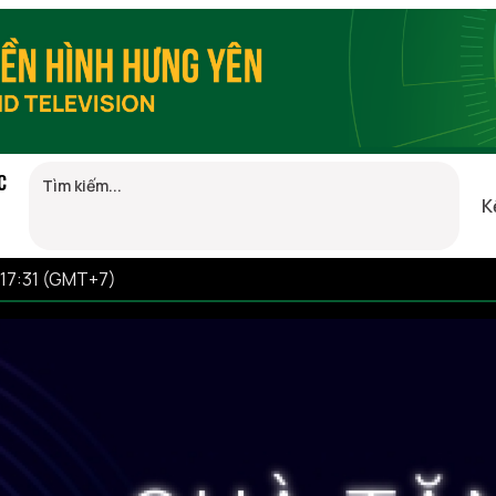
C
K
 17:31 (GMT+7)