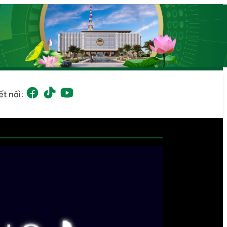
ết nối: