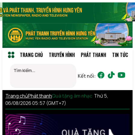
TRANG CHỦ
TRUYỀN HÌNH
PHÁT THANH
TIN TỨC
Kết nối:
Trang chủ
Phát thanh
Quà tặng âm nhạc
Thứ 5,
06/08/2026 05:57 (GMT+7)