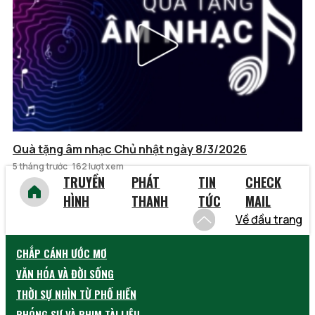
Quà tặng âm nhạc Chủ nhật ngày 8/3/2026
5 tháng trước
162 lượt xem
TRUYỀN
PHÁT
TIN
CHECK
HÌNH
THANH
TỨC
MAIL
Về đầu trang
CHẮP CÁNH ƯỚC MƠ
VĂN HÓA VÀ ĐỜI SỐNG
THỜI SỰ NHÌN TỪ PHỐ HIẾN
PHÓNG SỰ VÀ PHIM TÀI LIỆU