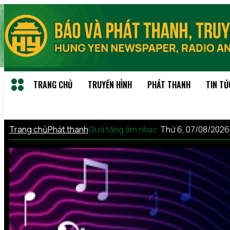
TRANG CHỦ
TRUYỀN HÌNH
PHÁT THANH
TIN TỨ
Trang chủ
Phát thanh
Quà tặng âm nhạc
Thứ 6, 07/08/202