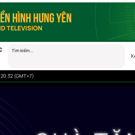
C
K
6 20:32 (GMT+7)