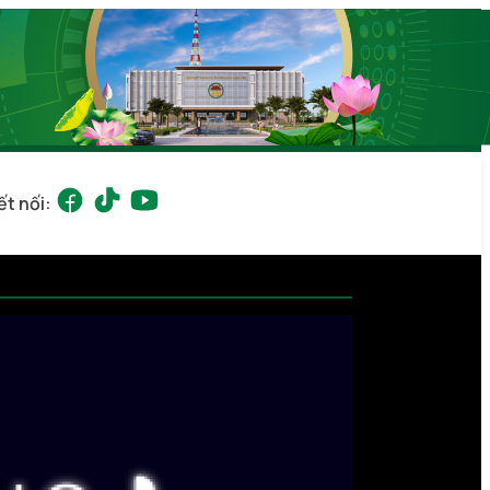
ết nối: