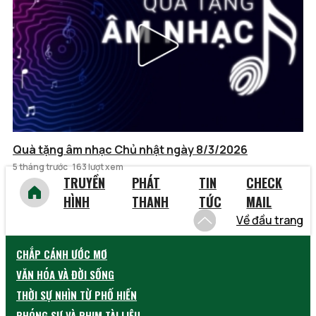
Quà tặng âm nhạc Chủ nhật ngày 8/3/2026
5 tháng trước
163 lượt xem
TRUYỀN
PHÁT
TIN
CHECK
HÌNH
THANH
TỨC
MAIL
Về đầu trang
CHẮP CÁNH ƯỚC MƠ
VĂN HÓA VÀ ĐỜI SỐNG
THỜI SỰ NHÌN TỪ PHỐ HIẾN
PHÓNG SỰ VÀ PHIM TÀI LIỆU