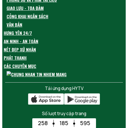
GIAO LƯU - TỌA ĐÀM
CÔNG KHAI NGÂN SÁCH
VĂN BẢN
HƯNG YÊN 24/7
AN NINH - AN TOÀN
NÉT ĐẸP XỨ NHÃN
PHÁT THANH
CÁC CHUYÊN MỤC
Tải ứng dụng HYTV
Số lượt truy cập trang
258
185
595