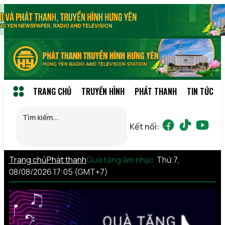
TRANG CHỦ
TRUYỀN HÌNH
PHÁT THANH
TIN TỨC
Kết nối:
Trang chủ
Phát thanh
Quà tặng âm nhạc
Thứ 7,
08/08/2026 17:05 (GMT+7)