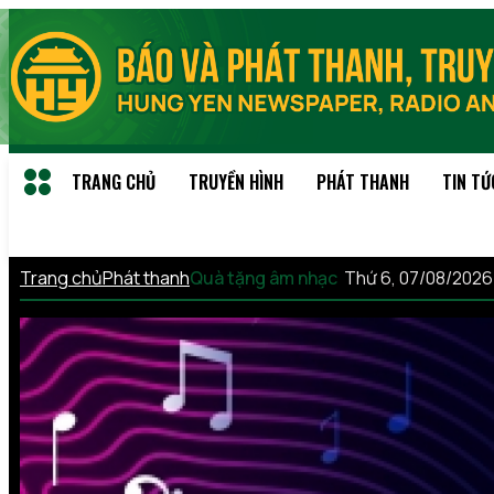
TRANG CHỦ
TRUYỀN HÌNH
PHÁT THANH
TIN TỨ
Trang chủ
Phát thanh
Quà tặng âm nhạc
Thứ 6, 07/08/202