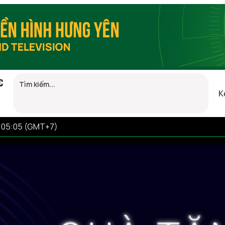
C
K
6 05:05 (GMT+7)