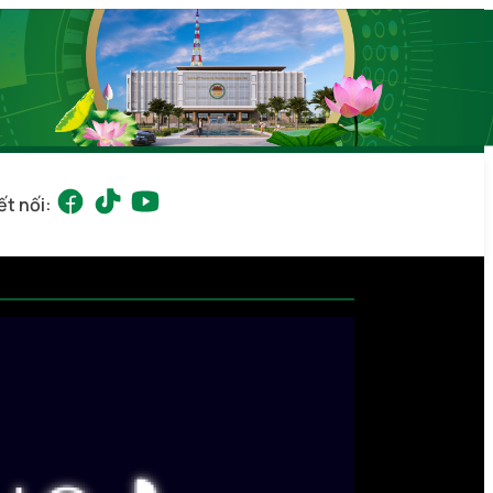
ết nối: