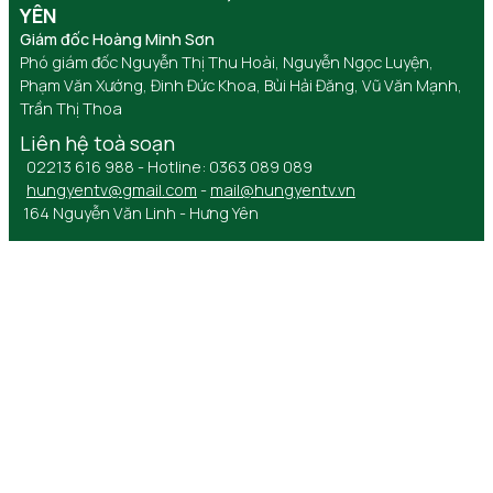
YÊN
Giám đốc Hoàng Minh Sơn
Phó giám đốc Nguyễn Thị Thu Hoài, Nguyễn Ngọc Luyện,
Phạm Văn Xướng, Đinh Đức Khoa, Bùi Hải Đăng, Vũ Văn Mạnh,
Trần Thị Thoa
Liên hệ toà soạn
02213 616 988 - Hotline: 0363 089 089
hungyentv@gmail.com
-
mail@hungyentv.vn
164 Nguyễn Văn Linh - Hưng Yên