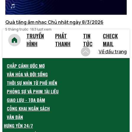
Quà tặng âm nhạc Chủ nhật ngày 8/3/2026
5 tháng trước
163 lượt xem
TRUYỀN
PHÁT
TIN
CHECK
HÌNH
THANH
TỨC
MAIL
Về đầu trang
CHẮP CÁNH ƯỚC MƠ
VĂN HÓA VÀ ĐỜI SỐNG
THỜI SỰ NHÌN TỪ PHỐ HIẾN
PHÓNG SỰ VÀ PHIM TÀI LIỆU
GIAO LƯU - TỌA ĐÀM
CÔNG KHAI NGÂN SÁCH
VĂN BẢN
HƯNG YÊN 24/7