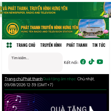
TRANG CHỦ
TRUYỀN HÌNH
PHÁT THANH
TIN TỨC
Kết nối:
Trang chủ
Phát thanh
Quà tặng âm nhạc
Chủ nhật,
09/08/2026 12:39 (GMT+7)