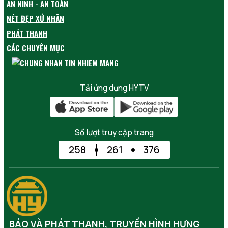
AN NINH - AN TOÀN
NÉT ĐẸP XỨ NHÃN
PHÁT THANH
CÁC CHUYÊN MỤC
Tải ứng dụng HYTV
Số lượt truy cập trang
258
261
376
BÁO VÀ PHÁT THANH, TRUYỀN HÌNH HƯNG