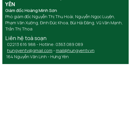
YÊN
Giám đốc Hoàng Minh Sơn
Phó giám đốc Nguyễn Thị Thu Hoài, Nguyễn Ngọc Luyện,
Phạm Văn Xướng, Đinh Đức Khoa, Bùi Hải Đăng, Vũ Văn Mạnh,
Trần Thị Thoa
Liên hệ toà soạn
02213 616 988 - Hotline: 0363 089 089
hungyentv@gmail.com
-
mail@hungyentv.vn
164 Nguyễn Văn Linh - Hưng Yên