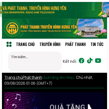
TRANG CHỦ
TRUYỀN HÌNH
PHÁT THANH
TIN TỨC
Kết nối:
Trang chủ
Phát thanh
Quà tặng âm nhạc
Chủ nhật,
09/08/2026 01:06 (GMT+7)