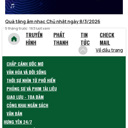
Quà tặng âm nhạc Chủ nhật ngày 8/3/2026
5 tháng trước
163 lượt xem
TRUYỀN
PHÁT
TIN
CHECK
HÌNH
THANH
TỨC
MAIL
Về đầu trang
CHẮP CÁNH ƯỚC MƠ
VĂN HÓA VÀ ĐỜI SỐNG
THỜI SỰ NHÌN TỪ PHỐ HIẾN
PHÓNG SỰ VÀ PHIM TÀI LIỆU
GIAO LƯU - TỌA ĐÀM
CÔNG KHAI NGÂN SÁCH
VĂN BẢN
HƯNG YÊN 24/7