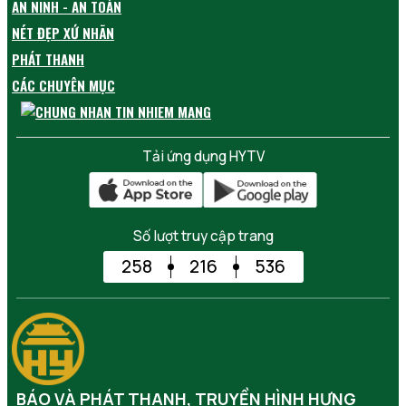
AN NINH - AN TOÀN
NÉT ĐẸP XỨ NHÃN
PHÁT THANH
CÁC CHUYÊN MỤC
Tải ứng dụng HYTV
Số lượt truy cập trang
258
216
536
BÁO VÀ PHÁT THANH, TRUYỀN HÌNH HƯNG