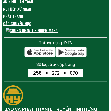
AN NINH - AN TOÀN
NÉT ĐẸP XỨ NHÃN
PHÁT THANH
CÁC CHUYÊN MỤC
Tải ứng dụng HYTV
Số lượt truy cập trang
258
272
070
BÁO VÀ PHÁT THANH, TRUYỀN HÌNH HƯNG