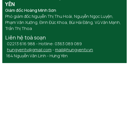
YÊN
Giám đốc Hoàng Minh Sơn
Phó giám đốc Nguyễn Thị Thu Hoài, Nguyễn Ngọc Luyện,
Phạm Văn Xướng, Đinh Đức Khoa, Bùi Hải Đăng, Vũ Văn Mạnh,
Trần Thị Thoa
Liên hệ toà soạn
02213 616 988 - Hotline: 0363 089 089
hungyentv@gmail.com
-
mail@hungyentv.vn
164 Nguyễn Văn Linh - Hưng Yên