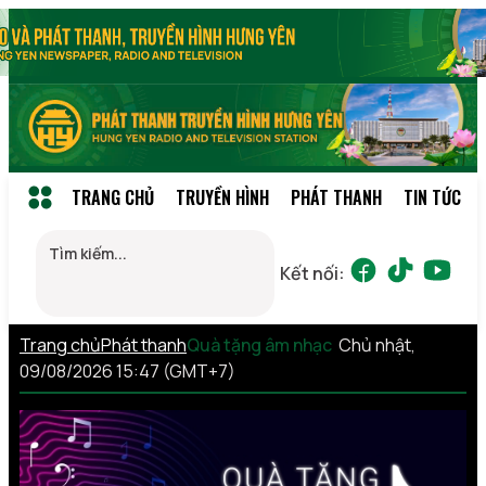
TRANG CHỦ
TRUYỀN HÌNH
PHÁT THANH
TIN TỨC
Kết nối:
Trang chủ
Phát thanh
Quà tặng âm nhạc
Chủ nhật,
09/08/2026 15:47 (GMT+7)