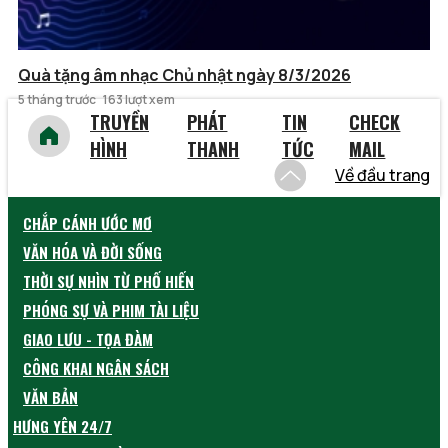
Quà tặng âm nhạc Chủ nhật ngày 8/3/2026
5 tháng trước
163 lượt xem
TRUYỀN
PHÁT
TIN
CHECK
HÌNH
THANH
TỨC
MAIL
Về đầu trang
CHẮP CÁNH ƯỚC MƠ
VĂN HÓA VÀ ĐỜI SỐNG
THỜI SỰ NHÌN TỪ PHỐ HIẾN
PHÓNG SỰ VÀ PHIM TÀI LIỆU
GIAO LƯU - TỌA ĐÀM
CÔNG KHAI NGÂN SÁCH
VĂN BẢN
HƯNG YÊN 24/7