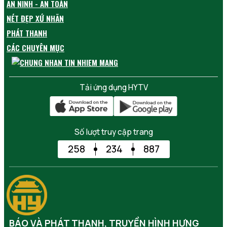
AN NINH - AN TOÀN
NÉT ĐẸP XỨ NHÃN
PHÁT THANH
CÁC CHUYÊN MỤC
Tải ứng dụng HYTV
Số lượt truy cập trang
258
234
887
BÁO VÀ PHÁT THANH, TRUYỀN HÌNH HƯNG