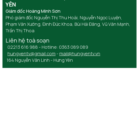
YÊN
Giám đốc Hoàng Minh Sơn
Phó giám đốc Nguyễn Thị Thu Hoài, Nguyễn Ngọc Luyện,
Phạm Văn Xướng, Đinh Đức Khoa, Bùi Hải Đăng, Vũ Văn Mạnh,
Trần Thị Thoa
Liên hệ toà soạn
02213 616 988 - Hotline: 0363 089 089
hungyentv@gmail.com
-
mail@hungyentv.vn
164 Nguyễn Văn Linh - Hưng Yên