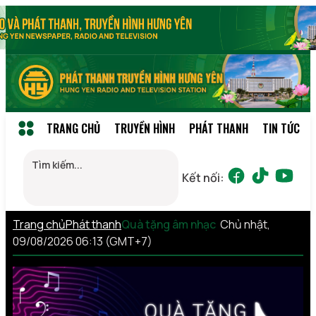
TRANG CHỦ
TRUYỀN HÌNH
PHÁT THANH
TIN TỨC
Kết nối:
Trang chủ
Phát thanh
Quà tặng âm nhạc
Chủ nhật,
09/08/2026 06:13 (GMT+7)