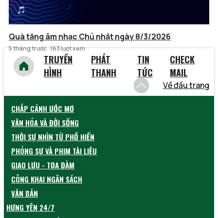
Quà tặng âm nhạc Chủ nhật ngày 8/3/2026
5 tháng trước
163 lượt xem
TRUYỀN
PHÁT
TIN
CHECK
HÌNH
THANH
TỨC
MAIL
Về đầu trang
CHẮP CÁNH ƯỚC MƠ
VĂN HÓA VÀ ĐỜI SỐNG
THỜI SỰ NHÌN TỪ PHỐ HIẾN
PHÓNG SỰ VÀ PHIM TÀI LIỆU
GIAO LƯU - TỌA ĐÀM
CÔNG KHAI NGÂN SÁCH
VĂN BẢN
HƯNG YÊN 24/7