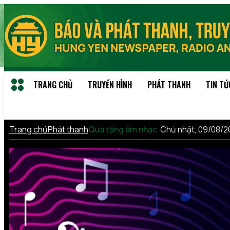
TRANG CHỦ
TRUYỀN HÌNH
PHÁT THANH
TIN TỨ
Trang chủ
Phát thanh
Quà tặng âm nhạc
Chủ nhật, 09/08/2