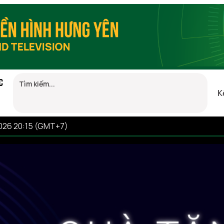
C
K
026 20:15 (GMT+7)