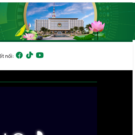
ết nối: