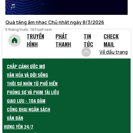
Quà tặng âm nhạc Chủ nhật ngày 8/3/2026
5 tháng trước
163 lượt xem
TRUYỀN
PHÁT
TIN
CHECK
HÌNH
THANH
TỨC
MAIL
Về đầu trang
CHẮP CÁNH ƯỚC MƠ
VĂN HÓA VÀ ĐỜI SỐNG
THỜI SỰ NHÌN TỪ PHỐ HIẾN
PHÓNG SỰ VÀ PHIM TÀI LIỆU
GIAO LƯU - TỌA ĐÀM
CÔNG KHAI NGÂN SÁCH
VĂN BẢN
HƯNG YÊN 24/7