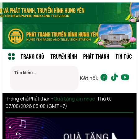
TRANG CHỦ
TRUYỀN HÌNH
PHÁT THANH
TIN TỨC
Kết nối:
Trang chủ
Phát thanh
Quà tặng âm nhạc
Thứ 6,
07/08/2026 03:08 (GMT+7)