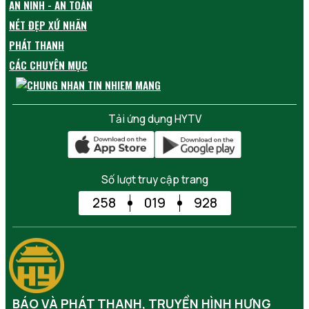
AN NINH - AN TOÀN
NÉT ĐẸP XỨ NHÃN
PHÁT THANH
CÁC CHUYÊN MỤC
Tải ứng dụng HYTV
Số lượt truy cập trang
258
019
928
BÁO VÀ PHÁT THANH, TRUYỀN HÌNH HƯNG