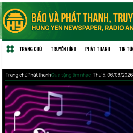
TRANG CHỦ
TRUYỀN HÌNH
PHÁT THANH
TIN TỨ
Trang chủ
Phát thanh
Quà tặng âm nhạc
Thứ 5, 06/08/2026