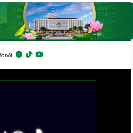
ết nối: