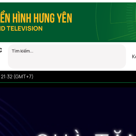
C
K
 21:32 (GMT+7)