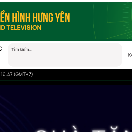
C
K
6 16:47 (GMT+7)