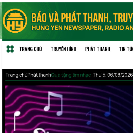
TRANG CHỦ
TRUYỀN HÌNH
PHÁT THANH
TIN TỨ
Trang chủ
Phát thanh
Quà tặng âm nhạc
Thứ 5, 06/08/202