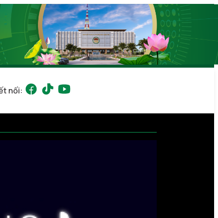
ết nối: