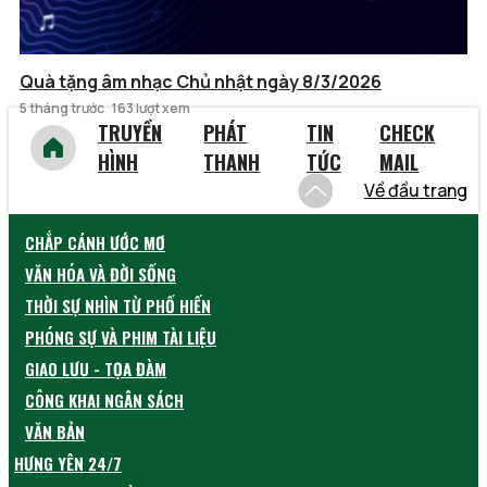
Quà tặng âm nhạc Chủ nhật ngày 8/3/2026
5 tháng trước
163 lượt xem
TRUYỀN
PHÁT
TIN
CHECK
HÌNH
THANH
TỨC
MAIL
Về đầu trang
CHẮP CÁNH ƯỚC MƠ
VĂN HÓA VÀ ĐỜI SỐNG
THỜI SỰ NHÌN TỪ PHỐ HIẾN
PHÓNG SỰ VÀ PHIM TÀI LIỆU
GIAO LƯU - TỌA ĐÀM
CÔNG KHAI NGÂN SÁCH
VĂN BẢN
HƯNG YÊN 24/7