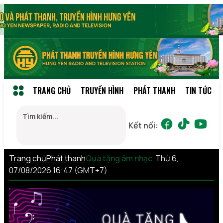
TRANG CHỦ
TRUYỀN HÌNH
PHÁT THANH
TIN TỨC
Kết nối:
Trang chủ
Phát thanh
Quà tặng âm nhạc
Thứ 6,
07/08/2026 16:47 (GMT+7)