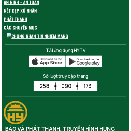
AN NINH - AN TOÀN
NÉT ĐẸP XỨ NHÃN
PHÁT THANH
CÁC CHUYÊN MỤC
Tải ứng dụng HYTV
Số lượt truy cập trang
258
090
173
BÁO VÀ PHÁT THANH, TRUYỀN HÌNH HƯNG