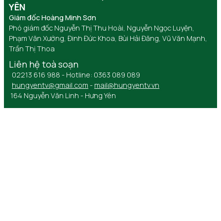
YÊN
Giám đốc Hoàng Minh Sơn
Phó giám đốc Nguyễn Thị Thu Hoài, Nguyễn Ngọc Luyện,
Phạm Văn Xướng, Đinh Đức Khoa, Bùi Hải Đăng, Vũ Văn Mạnh,
Trần Thị Thoa
Liên hệ toà soạn
02213 616 988 - Hotline: 0363 089 089
hungyentv@gmail.com
-
mail@hungyentv.vn
164 Nguyễn Văn Linh - Hưng Yên