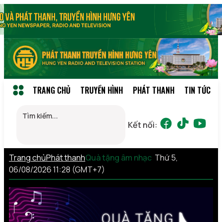
TRANG CHỦ
TRUYỀN HÌNH
PHÁT THANH
TIN TỨC
Kết nối:
Trang chủ
Phát thanh
Quà tặng âm nhạc
Thứ 5,
06/08/2026 11:28 (GMT+7)