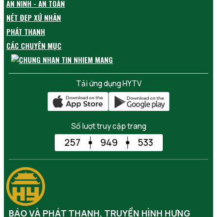
AN NINH - AN TOÀN
NÉT ĐẸP XỨ NHÃN
PHÁT THANH
CÁC CHUYÊN MỤC
Tải ứng dụng HYTV
Số lượt truy cập trang
257
949
533
BÁO VÀ PHÁT THANH, TRUYỀN HÌNH HƯNG