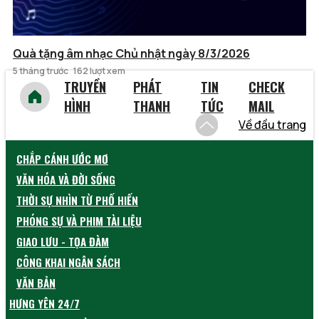
Quà tặng âm nhạc Chủ nhật ngày 8/3/2026
5 tháng trước
162 lượt xem
TRUYỀN
PHÁT
TIN
CHECK
HÌNH
THANH
TỨC
MAIL
Về đầu trang
CHẮP CÁNH ƯỚC MƠ
VĂN HÓA VÀ ĐỜI SỐNG
THỜI SỰ NHÌN TỪ PHỐ HIẾN
PHÓNG SỰ VÀ PHIM TÀI LIỆU
GIAO LƯU - TỌA ĐÀM
CÔNG KHAI NGÂN SÁCH
VĂN BẢN
HƯNG YÊN 24/7