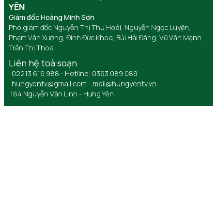
YÊN
Giám đốc Hoàng Minh Sơn
Phó giám đốc Nguyễn Thị Thu Hoài, Nguyễn Ngọc Luyện,
Phạm Văn Xướng, Đinh Đức Khoa, Bùi Hải Đăng, Vũ Văn Mạnh,
Trần Thị Thoa
Liên hệ toà soạn
02213 616 988 - Hotline: 0363 089 089
hungyentv@gmail.com
-
mail@hungyentv.vn
164 Nguyễn Văn Linh - Hưng Yên