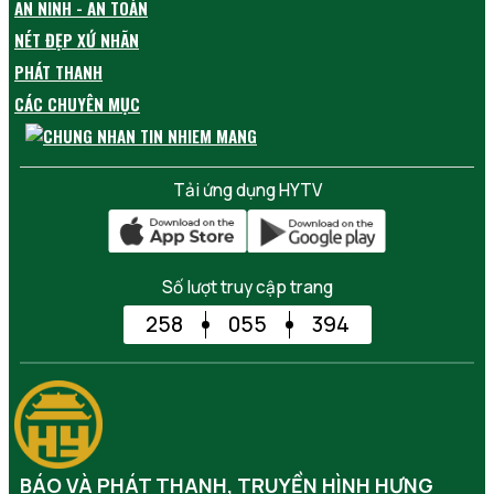
AN NINH - AN TOÀN
NÉT ĐẸP XỨ NHÃN
PHÁT THANH
CÁC CHUYÊN MỤC
Tải ứng dụng HYTV
Số lượt truy cập trang
258
055
394
BÁO VÀ PHÁT THANH, TRUYỀN HÌNH HƯNG