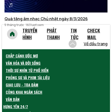
Quà tặng âm nhạc Chủ nhật ngày 8/3/2026
5 tháng trước
163 lượt xem
TRUYỀN
PHÁT
TIN
CHECK
HÌNH
THANH
TỨC
MAIL
Về đầu trang
CHẮP CÁNH ƯỚC MƠ
VĂN HÓA VÀ ĐỜI SỐNG
THỜI SỰ NHÌN TỪ PHỐ HIẾN
PHÓNG SỰ VÀ PHIM TÀI LIỆU
GIAO LƯU - TỌA ĐÀM
CÔNG KHAI NGÂN SÁCH
VĂN BẢN
HƯNG YÊN 24/7