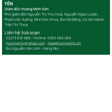
YÊN
Giám đốc Hoàng Minh Sơn
Phó giám đốc Nguyễn Thị Thu Hoài, Nguyễn Ngọc Luyện,
Phạm Văn Xướng, Đinh Đức Khoa, Bùi Hải Đăng, Vũ Văn Mạnh,
Trần Thị Thoa
Liên hệ toà soạn
02213 616 988 - Hotline: 0363 089 089
hungyentv@gmail.com
-
mail@hungyentv.vn
164 Nguyễn Văn Linh - Hưng Yên