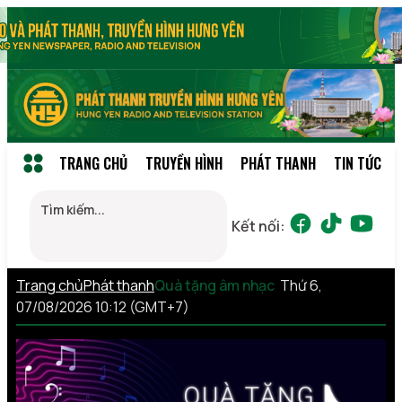
TRANG CHỦ
TRUYỀN HÌNH
PHÁT THANH
TIN TỨC
Kết nối:
Trang chủ
Phát thanh
Quà tặng âm nhạc
Thứ 6,
07/08/2026 10:12 (GMT+7)