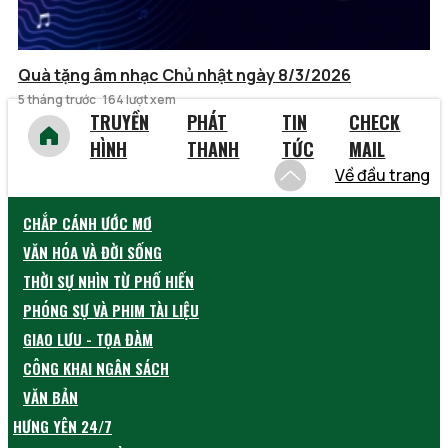
Quà tặng âm nhạc Chủ nhật ngày 8/3/2026
5 tháng trước
164 lượt xem
TRUYỀN
PHÁT
TIN
CHECK
HÌNH
THANH
TỨC
MAIL
Về đầu trang
CHẮP CÁNH ƯỚC MƠ
VĂN HÓA VÀ ĐỜI SỐNG
THỜI SỰ NHÌN TỪ PHỐ HIẾN
PHÓNG SỰ VÀ PHIM TÀI LIỆU
GIAO LƯU - TỌA ĐÀM
CÔNG KHAI NGÂN SÁCH
VĂN BẢN
HƯNG YÊN 24/7