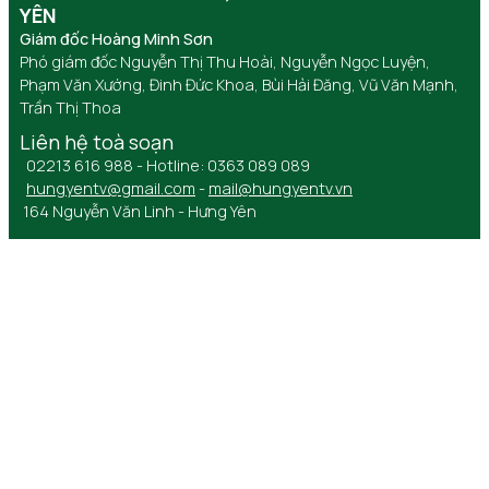
YÊN
Giám đốc Hoàng Minh Sơn
Phó giám đốc Nguyễn Thị Thu Hoài, Nguyễn Ngọc Luyện,
Phạm Văn Xướng, Đinh Đức Khoa, Bùi Hải Đăng, Vũ Văn Mạnh,
Trần Thị Thoa
Liên hệ toà soạn
02213 616 988 - Hotline: 0363 089 089
hungyentv@gmail.com
-
mail@hungyentv.vn
164 Nguyễn Văn Linh - Hưng Yên