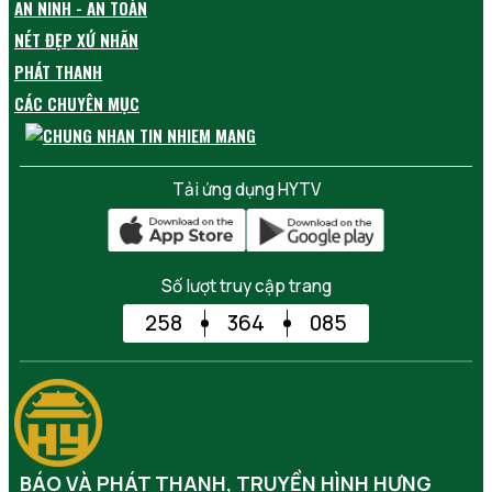
AN NINH - AN TOÀN
NÉT ĐẸP XỨ NHÃN
PHÁT THANH
CÁC CHUYÊN MỤC
Tải ứng dụng HYTV
Số lượt truy cập trang
258
364
085
BÁO VÀ PHÁT THANH, TRUYỀN HÌNH HƯNG