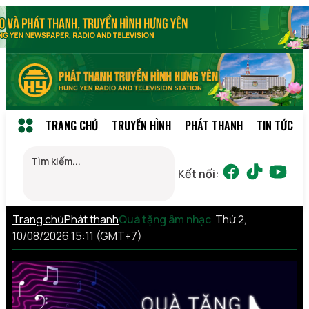
TRANG CHỦ
TRUYỀN HÌNH
PHÁT THANH
TIN TỨC
Kết nối:
Trang chủ
Phát thanh
Quà tặng âm nhạc
Thứ 2,
10/08/2026 15:11 (GMT+7)