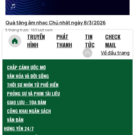
Quà tặng âm nhạc Chủ nhật ngày 8/3/2026
5 tháng trước
163 lượt xem
TRUYỀN
PHÁT
TIN
CHECK
HÌNH
THANH
TỨC
MAIL
Về đầu trang
CHẮP CÁNH ƯỚC MƠ
VĂN HÓA VÀ ĐỜI SỐNG
THỜI SỰ NHÌN TỪ PHỐ HIẾN
PHÓNG SỰ VÀ PHIM TÀI LIỆU
GIAO LƯU - TỌA ĐÀM
CÔNG KHAI NGÂN SÁCH
VĂN BẢN
HƯNG YÊN 24/7