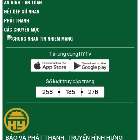
AN NINH - AN TOÀN
NÉT ĐẸP XỨ NHÃN
PHÁT THANH
CÁC CHUYÊN MỤC
Tải ứng dụng HYTV
Số lượt truy cập trang
258
185
278
BÁO VÀ PHÁT THANH, TRUYỀN HÌNH HƯNG