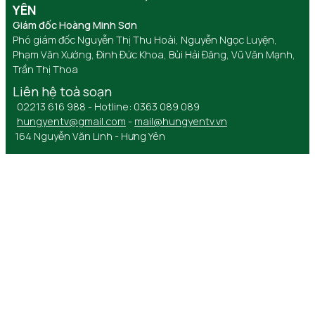
YÊN
Giám đốc Hoàng Minh Sơn
Phó giám đốc Nguyễn Thị Thu Hoài, Nguyễn Ngọc Luyện,
Phạm Văn Xướng, Đinh Đức Khoa, Bùi Hải Đăng, Vũ Văn Mạnh,
Trần Thị Thoa
Liên hệ toà soạn
02213 616 988 - Hotline: 0363 089 089
hungyentv@gmail.com
-
mail@hungyentv.vn
164 Nguyễn Văn Linh - Hưng Yên