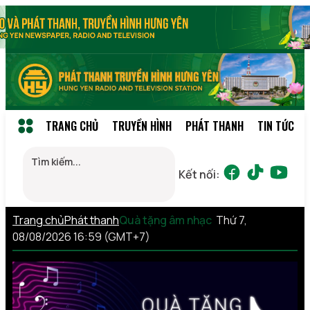
TRANG CHỦ
TRUYỀN HÌNH
PHÁT THANH
TIN TỨC
Kết nối:
Trang chủ
Phát thanh
Quà tặng âm nhạc
Thứ 7,
08/08/2026 16:59 (GMT+7)