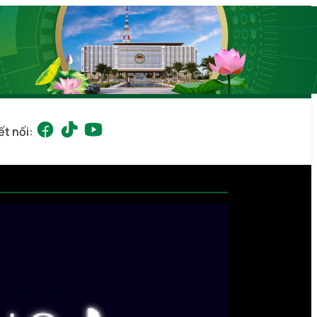
ết nối: