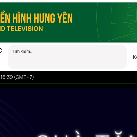
C
K
 16:39 (GMT+7)