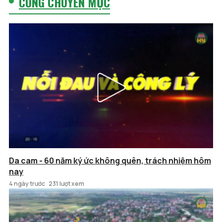
CÙNG CHUYÊN MỤC
Da cam - 60 năm ký ức không quên, trách nhiệm hôm
nay
4 ngày trước
231 lượt xem