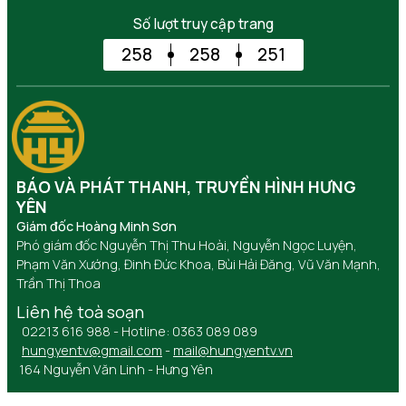
Số lượt truy cập trang
258
258
251
BÁO VÀ PHÁT THANH, TRUYỀN HÌNH HƯNG
YÊN
Giám đốc Hoàng Minh Sơn
Phó giám đốc Nguyễn Thị Thu Hoài, Nguyễn Ngọc Luyện,
Phạm Văn Xướng, Đinh Đức Khoa, Bùi Hải Đăng, Vũ Văn Mạnh,
Trần Thị Thoa
Liên hệ toà soạn
02213 616 988 - Hotline: 0363 089 089
hungyentv@gmail.com
-
mail@hungyentv.vn
164 Nguyễn Văn Linh - Hưng Yên