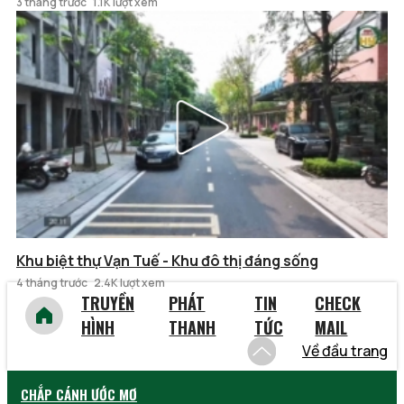
3 tháng trước
1.1K lượt xem
Khu biệt thự Vạn Tuế - Khu đô thị đáng sống
4 tháng trước
2.4K lượt xem
TRUYỀN
PHÁT
TIN
CHECK
HÌNH
THANH
TỨC
MAIL
Về đầu trang
CHẮP CÁNH ƯỚC MƠ