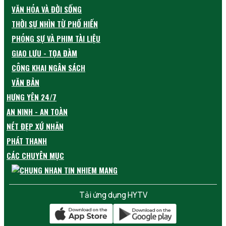
VĂN HÓA VÀ ĐỜI SỐNG
THỜI SỰ NHÌN TỪ PHỐ HIẾN
PHÓNG SỰ VÀ PHIM TÀI LIỆU
GIAO LƯU - TỌA ĐÀM
CÔNG KHAI NGÂN SÁCH
VĂN BẢN
HƯNG YÊN 24/7
AN NINH - AN TOÀN
NÉT ĐẸP XỨ NHÃN
PHÁT THANH
CÁC CHUYÊN MỤC
Tải ứng dụng HYTV