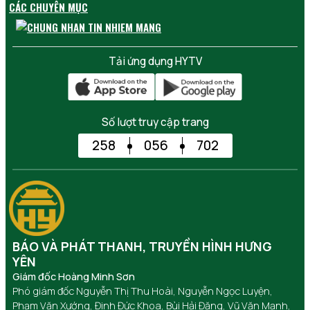
CÁC CHUYÊN MỤC
Tải ứng dụng HYTV
Số lượt truy cập trang
258
056
702
BÁO VÀ PHÁT THANH, TRUYỀN HÌNH HƯNG
YÊN
Giám đốc Hoàng Minh Sơn
Phó giám đốc Nguyễn Thị Thu Hoài, Nguyễn Ngọc Luyện,
Phạm Văn Xướng, Đinh Đức Khoa, Bùi Hải Đăng, Vũ Văn Mạnh,