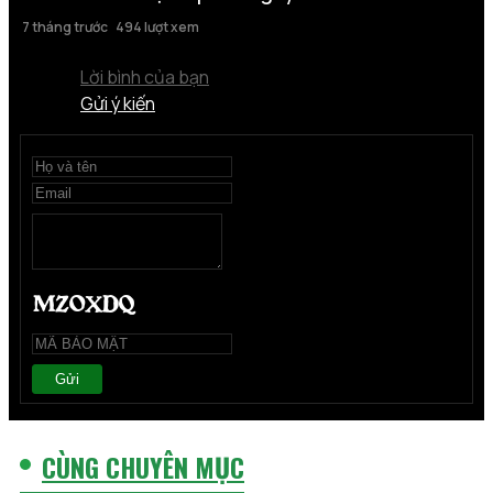
7 tháng trước
494 lượt xem
Lời bình của bạn
Gửi ý kiến
Gửi
CÙNG CHUYÊN MỤC