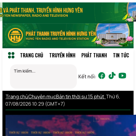
TRANG CHỦ
TRUYỀN HÌNH
PHÁT THANH
TIN TỨC
Kết nối:
Trang chủ
Chuyên mục
Bản tin thời sự 15 phút
Thứ 6,
07/08/2026 10:29 (GMT+7)