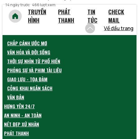
14 ngày trước
466 lượt xem
TRUYỀN
PHÁT
TIN
CHECK
HÌNH
THANH
TỨC
MAIL
Về đầu trang
CHẮP CÁNH ƯỚC MƠ
VĂN HÓA VÀ ĐỜI SỐNG
THỜI SỰ NHÌN TỪ PHỐ HIẾN
PHÓNG SỰ VÀ PHIM TÀI LIỆU
GIAO LƯU - TỌA ĐÀM
CÔNG KHAI NGÂN SÁCH
VĂN BẢN
HƯNG YÊN 24/7
AN NINH - AN TOÀN
NÉT ĐẸP XỨ NHÃN
PHÁT THANH