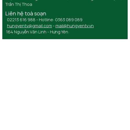
Trần Thị Thoa
Liên hệ toà soạn
02213 616 988 - Hotline: 0363 089 089
hungyentv@gmail.com
-
mail@hungyentv.vn
164 Nguyễn Văn Linh - Hưng Yên