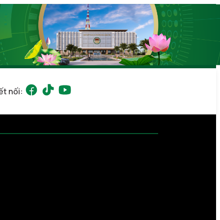
ết nối: