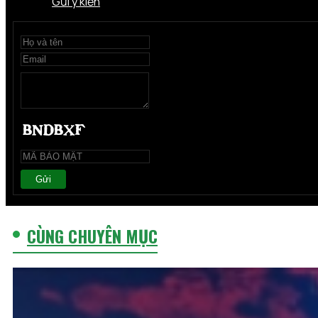
Gửi ý kiến
Gửi
CÙNG CHUYÊN MỤC