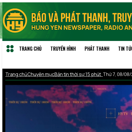
TRANG CHỦ
TRUYỀN HÌNH
PHÁT THANH
TIN TỨ
Trang chủ
Chuyên mục
Bản tin thời sự 15 phút
Thứ 7, 08/08