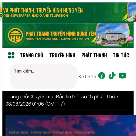
TRANG CHỦ
TRUYỀN HÌNH
PHÁT THANH
TIN TỨC
Kết nối:
Trang chủ
Chuyên mục
Bản tin thời sự 15 phút
Thứ 7,
08/08/2026 01:06 (GMT+7)