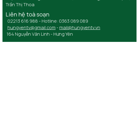
Trần Thị Thoa
Liên hệ toà soạn
02213 616 988 - Hotline: 0363 089 089
hungyentv@gmail.com
-
mail@hungyentv.vn
164 Nguyễn Văn Linh - Hưng Yên