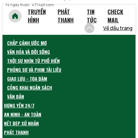
14 ngày trước
471 lượt xem
TRUYỀN
PHÁT
TIN
CHECK
HÌNH
THANH
TỨC
MAIL
Về đầu trang
CHẮP CÁNH ƯỚC MƠ
VĂN HÓA VÀ ĐỜI SỐNG
THỜI SỰ NHÌN TỪ PHỐ HIẾN
PHÓNG SỰ VÀ PHIM TÀI LIỆU
GIAO LƯU - TỌA ĐÀM
CÔNG KHAI NGÂN SÁCH
VĂN BẢN
HƯNG YÊN 24/7
AN NINH - AN TOÀN
NÉT ĐẸP XỨ NHÃN
PHÁT THANH