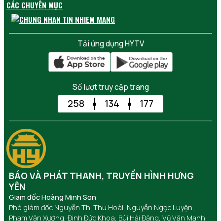
CÁC CHUYÊN MỤC
Tải ứng dụng HYTV
Số lượt truy cập trang
258
134
177
BÁO VÀ PHÁT THANH, TRUYỀN HÌNH HƯNG
YÊN
Giám đốc Hoàng Minh Sơn
Phó giám đốc Nguyễn Thị Thu Hoài, Nguyễn Ngọc Luyện,
Phạm Văn Xướng, Đinh Đức Khoa, Bùi Hải Đăng, Vũ Văn Mạnh,