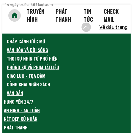
14 ngày trước
468 lượt xem
TRUYỀN
PHÁT
TIN
CHECK
HÌNH
THANH
TỨC
MAIL
Về đầu trang
CHẮP CÁNH ƯỚC MƠ
VĂN HÓA VÀ ĐỜI SỐNG
THỜI SỰ NHÌN TỪ PHỐ HIẾN
PHÓNG SỰ VÀ PHIM TÀI LIỆU
GIAO LƯU - TỌA ĐÀM
CÔNG KHAI NGÂN SÁCH
VĂN BẢN
HƯNG YÊN 24/7
AN NINH - AN TOÀN
NÉT ĐẸP XỨ NHÃN
PHÁT THANH