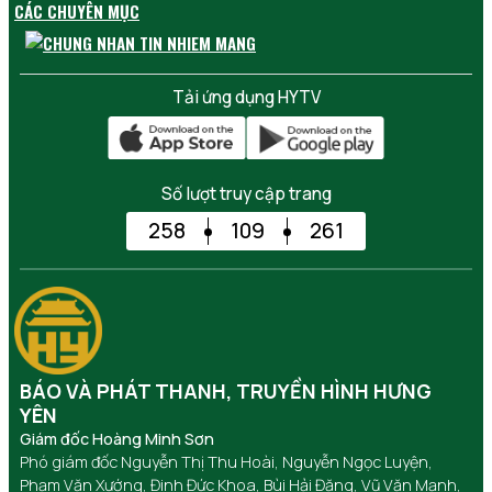
CÁC CHUYÊN MỤC
Tải ứng dụng HYTV
Số lượt truy cập trang
258
109
261
BÁO VÀ PHÁT THANH, TRUYỀN HÌNH HƯNG
YÊN
Giám đốc Hoàng Minh Sơn
Phó giám đốc Nguyễn Thị Thu Hoài, Nguyễn Ngọc Luyện,
Phạm Văn Xướng, Đinh Đức Khoa, Bùi Hải Đăng, Vũ Văn Mạnh,