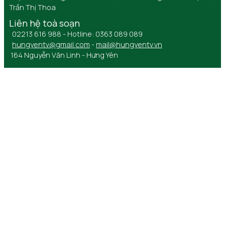
Trần Thị Thoa
Liên hệ toà soạn
02213 616 988 - Hotline: 0363 089 089
hungyentv@gmail.com
-
mail@hungyentv.vn
164 Nguyễn Văn Linh - Hưng Yên