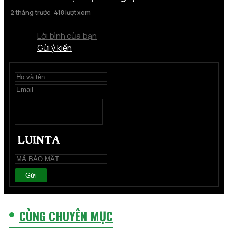
2 tháng trước
418 lượt xem
Lời bình của bạn
Gửi ý kiến
Gửi
CÙNG CHUYÊN MỤC