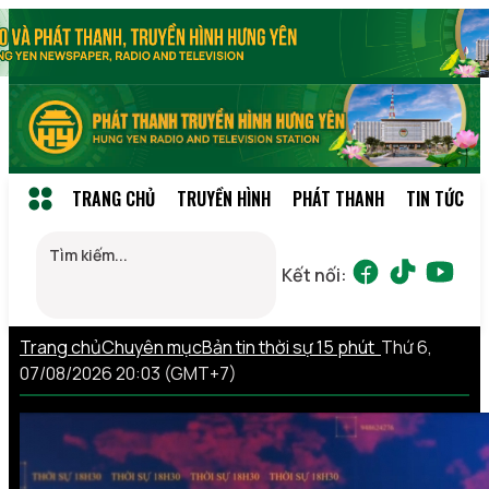
TRANG CHỦ
TRUYỀN HÌNH
PHÁT THANH
TIN TỨC
Kết nối:
Trang chủ
Chuyên mục
Bản tin thời sự 15 phút
Thứ 6,
07/08/2026 20:03 (GMT+7)