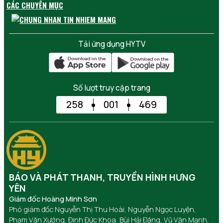
CÁC CHUYÊN MỤC
Tải ứng dụng HYTV
Số lượt truy cập trang
258
001
469
BÁO VÀ PHÁT THANH, TRUYỀN HÌNH HƯNG
YÊN
Giám đốc Hoàng Minh Sơn
Phó giám đốc Nguyễn Thị Thu Hoài, Nguyễn Ngọc Luyện,
Phạm Văn Xướng, Đinh Đức Khoa, Bùi Hải Đăng, Vũ Văn Mạnh,