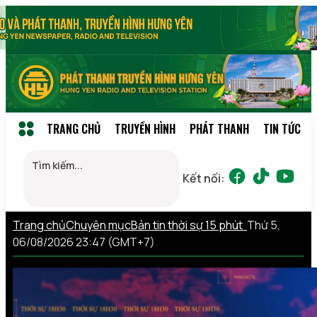
TRANG CHỦ
TRUYỀN HÌNH
PHÁT THANH
TIN TỨC
Kết nối:
Trang chủ
Chuyên mục
Bản tin thời sự 15 phút
Thứ 5,
06/08/2026 23:47 (GMT+7)