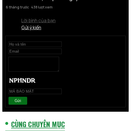
6 tháng trước
438 lượt xem
Lời bình của bạn
Gửi ý kiến
Gửi
CÙNG CHUYÊN MỤC