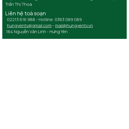
Trần Thị Thoa
Liên hệ toà soạn
02213 616 988 - Hotline: 0363 089 089
hungyentv@gmail.com
-
mail@hungyentv.vn
164 Nguyễn Văn Linh - Hưng Yên