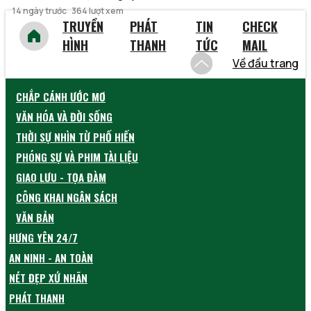
14 ngày trước
364 lượt xem
TRUYỀN
PHÁT
TIN
CHECK
HÌNH
THANH
TỨC
MAIL
Về đầu trang
CHẮP CÁNH ƯỚC MƠ
VĂN HÓA VÀ ĐỜI SỐNG
THỜI SỰ NHÌN TỪ PHỐ HIẾN
PHÓNG SỰ VÀ PHIM TÀI LIỆU
GIAO LƯU - TỌA ĐÀM
CÔNG KHAI NGÂN SÁCH
VĂN BẢN
HƯNG YÊN 24/7
AN NINH - AN TOÀN
NÉT ĐẸP XỨ NHÃN
PHÁT THANH