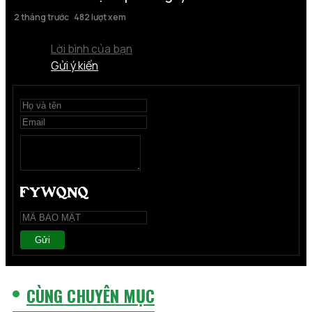
2 tháng trước
482 lượt xem
Lời bình của bạn
Gửi ý kiến
Gửi
CÙNG CHUYÊN MỤC