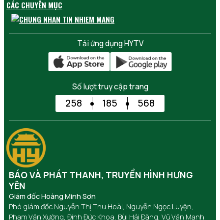
CÁC CHUYÊN MỤC
Tải ứng dụng HYTV
Số lượt truy cập trang
258
185
568
BÁO VÀ PHÁT THANH, TRUYỀN HÌNH HƯNG
YÊN
Giám đốc Hoàng Minh Sơn
Phó giám đốc Nguyễn Thị Thu Hoài, Nguyễn Ngọc Luyện,
Phạm Văn Xướng, Đinh Đức Khoa, Bùi Hải Đăng, Vũ Văn Mạnh,