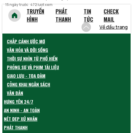
15 ngày trước
472 lượt xem
TRUYỀN
PHÁT
TIN
CHECK
HÌNH
THANH
TỨC
MAIL
Về đầu trang
CHẮP CÁNH ƯỚC MƠ
VĂN HÓA VÀ ĐỜI SỐNG
THỜI SỰ NHÌN TỪ PHỐ HIẾN
PHÓNG SỰ VÀ PHIM TÀI LIỆU
GIAO LƯU - TỌA ĐÀM
CÔNG KHAI NGÂN SÁCH
VĂN BẢN
HƯNG YÊN 24/7
AN NINH - AN TOÀN
NÉT ĐẸP XỨ NHÃN
PHÁT THANH