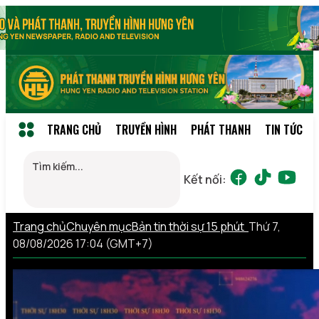
TRANG CHỦ
TRUYỀN HÌNH
PHÁT THANH
TIN TỨC
Kết nối:
Trang chủ
Chuyên mục
Bản tin thời sự 15 phút
Thứ 7,
08/08/2026 17:04 (GMT+7)