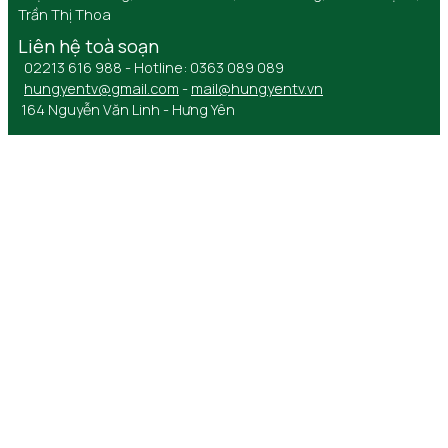
Trần Thị Thoa
Liên hệ toà soạn
02213 616 988 - Hotline: 0363 089 089
hungyentv@gmail.com
-
mail@hungyentv.vn
164 Nguyễn Văn Linh - Hưng Yên