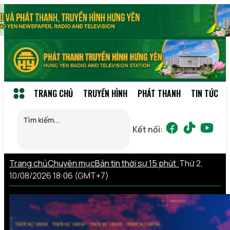
TRANG CHỦ
TRUYỀN HÌNH
PHÁT THANH
TIN TỨC
Kết nối:
Trang chủ
Chuyên mục
Bản tin thời sự 15 phút
Thứ 2,
10/08/2026 18:06 (GMT+7)