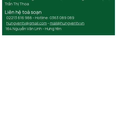
Trần Thị Thoa
Liên hệ toà soạn
02213 616 988 - Hotline: 0363 089 089
hungyentv@gmail.com
-
mail@hungyentv.vn
164 Nguyễn Văn Linh - Hưng Yên