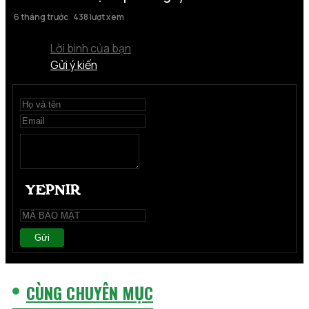
6 tháng trước
438 lượt xem
Lời bình của bạn
Gửi ý kiến
Gửi
CÙNG CHUYÊN MỤC