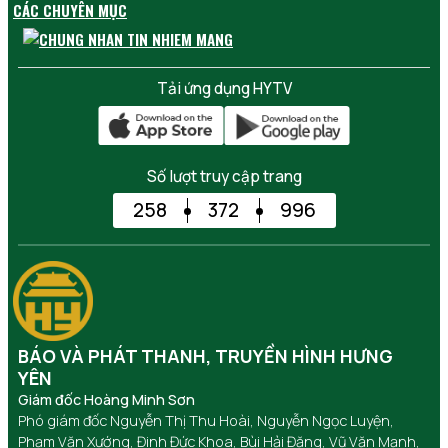
CÁC CHUYÊN MỤC
Tải ứng dụng HYTV
Số lượt truy cập trang
258
372
996
BÁO VÀ PHÁT THANH, TRUYỀN HÌNH HƯNG
YÊN
Giám đốc Hoàng Minh Sơn
Phó giám đốc Nguyễn Thị Thu Hoài, Nguyễn Ngọc Luyện,
Phạm Văn Xướng, Đinh Đức Khoa, Bùi Hải Đăng, Vũ Văn Mạnh,