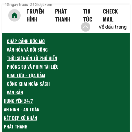
13 ngày trước
272 lượt xem
TRUYỀN
PHÁT
TIN
CHECK
HÌNH
THANH
TỨC
MAIL
Về đầu trang
CHẮP CÁNH ƯỚC MƠ
VĂN HÓA VÀ ĐỜI SỐNG
THỜI SỰ NHÌN TỪ PHỐ HIẾN
PHÓNG SỰ VÀ PHIM TÀI LIỆU
GIAO LƯU - TỌA ĐÀM
CÔNG KHAI NGÂN SÁCH
VĂN BẢN
HƯNG YÊN 24/7
AN NINH - AN TOÀN
NÉT ĐẸP XỨ NHÃN
PHÁT THANH