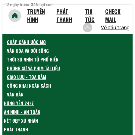
12 ngày trước
326 lượt xem
TRUYỀN
PHÁT
TIN
CHECK
HÌNH
THANH
TỨC
MAIL
Về đầu trang
CHẮP CÁNH ƯỚC MƠ
VĂN HÓA VÀ ĐỜI SỐNG
THỜI SỰ NHÌN TỪ PHỐ HIẾN
PHÓNG SỰ VÀ PHIM TÀI LIỆU
GIAO LƯU - TỌA ĐÀM
CÔNG KHAI NGÂN SÁCH
VĂN BẢN
HƯNG YÊN 24/7
AN NINH - AN TOÀN
NÉT ĐẸP XỨ NHÃN
PHÁT THANH