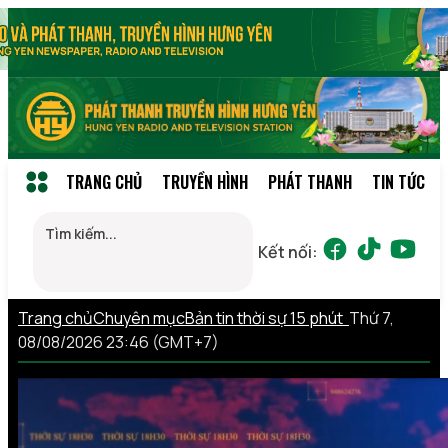
TRANG CHỦ
TRUYỀN HÌNH
PHÁT THANH
TIN TỨC
Kết nối:
Trang chủ
Chuyên mục
Bản tin thời sự 15 phút
Thứ 7,
08/08/2026 23:46 (GMT+7)