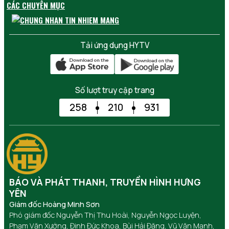
CÁC CHUYÊN MỤC
Tải ứng dụng HYTV
Số lượt truy cập trang
258
210
931
BÁO VÀ PHÁT THANH, TRUYỀN HÌNH HƯNG
YÊN
Giám đốc Hoàng Minh Sơn
Phó giám đốc Nguyễn Thị Thu Hoài, Nguyễn Ngọc Luyện,
Phạm Văn Xướng, Đinh Đức Khoa, Bùi Hải Đăng, Vũ Văn Mạnh,