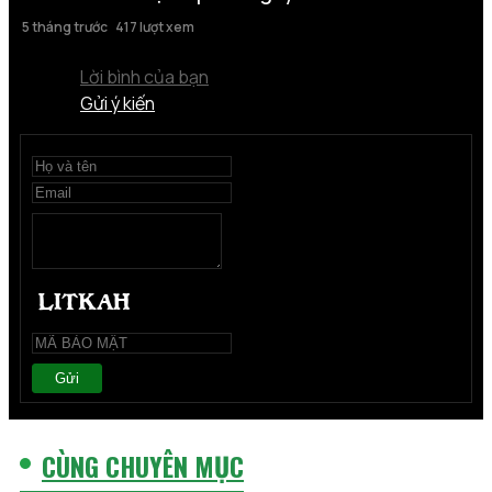
5 tháng trước
417 lượt xem
Lời bình của bạn
Gửi ý kiến
Gửi
CÙNG CHUYÊN MỤC