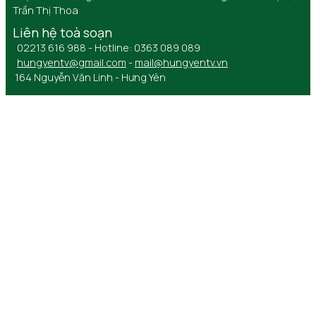
Trần Thị Thoa
Liên hệ toà soạn
02213 616 988 - Hotline: 0363 089 089
hungyentv@gmail.com
-
mail@hungyentv.vn
164 Nguyễn Văn Linh - Hưng Yên