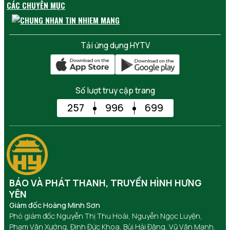
CÁC CHUYÊN MỤC
Tải ứng dụng HYTV
Số lượt truy cập trang
257
996
699
BÁO VÀ PHÁT THANH, TRUYỀN HÌNH HƯNG
YÊN
Giám đốc Hoàng Minh Sơn
Phó giám đốc Nguyễn Thị Thu Hoài, Nguyễn Ngọc Luyện,
Phạm Văn Xướng, Đinh Đức Khoa, Bùi Hải Đăng, Vũ Văn Mạnh,