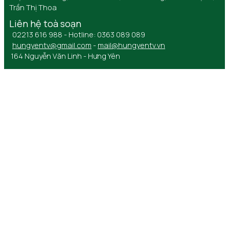
Trần Thị Thoa
Liên hệ toà soạn
02213 616 988 - Hotline: 0363 089 089
hungyentv@gmail.com
-
mail@hungyentv.vn
164 Nguyễn Văn Linh - Hưng Yên