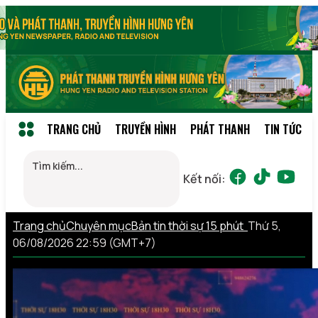
TRANG CHỦ
TRUYỀN HÌNH
PHÁT THANH
TIN TỨC
Kết nối:
Trang chủ
Chuyên mục
Bản tin thời sự 15 phút
Thứ 5,
06/08/2026 22:59 (GMT+7)