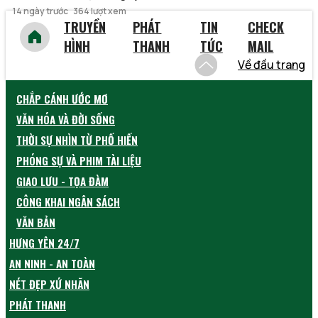
14 ngày trước
364 lượt xem
TRUYỀN
PHÁT
TIN
CHECK
HÌNH
THANH
TỨC
MAIL
Về đầu trang
CHẮP CÁNH ƯỚC MƠ
VĂN HÓA VÀ ĐỜI SỐNG
THỜI SỰ NHÌN TỪ PHỐ HIẾN
PHÓNG SỰ VÀ PHIM TÀI LIỆU
GIAO LƯU - TỌA ĐÀM
CÔNG KHAI NGÂN SÁCH
VĂN BẢN
HƯNG YÊN 24/7
AN NINH - AN TOÀN
NÉT ĐẸP XỨ NHÃN
PHÁT THANH