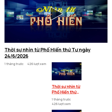
Thời sự nhìn từ Phố Hiến thứ Tư ngày
24/6/2026
1 tháng trước
426 lượt xem
Thời sự nhìn từ
Phố Hiến thứ
Tư ngày
1 tháng trước
24/6/2026
426 lượt xem