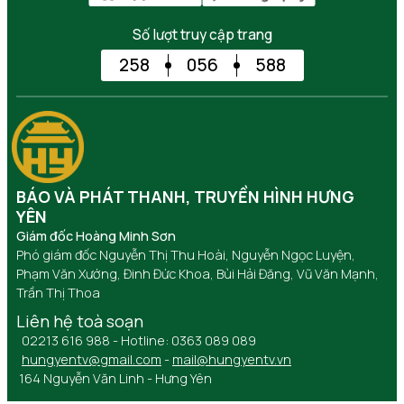
Số lượt truy cập trang
258
056
588
BÁO VÀ PHÁT THANH, TRUYỀN HÌNH HƯNG
YÊN
Giám đốc Hoàng Minh Sơn
Phó giám đốc Nguyễn Thị Thu Hoài, Nguyễn Ngọc Luyện,
Phạm Văn Xướng, Đinh Đức Khoa, Bùi Hải Đăng, Vũ Văn Mạnh,
Trần Thị Thoa
Liên hệ toà soạn
02213 616 988 - Hotline: 0363 089 089
hungyentv@gmail.com
-
mail@hungyentv.vn
164 Nguyễn Văn Linh - Hưng Yên