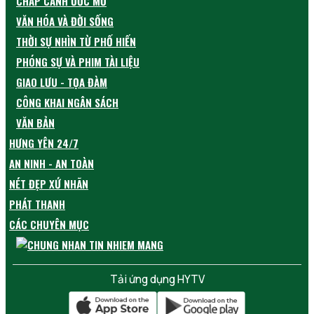
CHẮP CÁNH ƯỚC MƠ
VĂN HÓA VÀ ĐỜI SỐNG
THỜI SỰ NHÌN TỪ PHỐ HIẾN
PHÓNG SỰ VÀ PHIM TÀI LIỆU
GIAO LƯU - TỌA ĐÀM
CÔNG KHAI NGÂN SÁCH
VĂN BẢN
HƯNG YÊN 24/7
AN NINH - AN TOÀN
NÉT ĐẸP XỨ NHÃN
PHÁT THANH
CÁC CHUYÊN MỤC
Tải ứng dụng HYTV