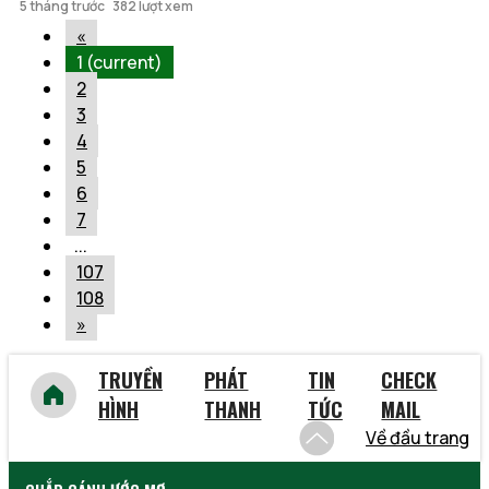
5 tháng trước
382 lượt xem
«
1
(current)
2
3
4
5
6
7
...
107
108
»
TRUYỀN
PHÁT
TIN
CHECK
HÌNH
THANH
TỨC
MAIL
Về đầu trang