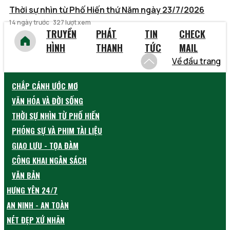
Thời sự nhìn từ Phố Hiến thứ Năm ngày 23/7/2026
14 ngày trước
327 lượt xem
TRUYỀN
PHÁT
TIN
CHECK
HÌNH
THANH
TỨC
MAIL
Về đầu trang
CHẮP CÁNH ƯỚC MƠ
VĂN HÓA VÀ ĐỜI SỐNG
THỜI SỰ NHÌN TỪ PHỐ HIẾN
PHÓNG SỰ VÀ PHIM TÀI LIỆU
GIAO LƯU - TỌA ĐÀM
CÔNG KHAI NGÂN SÁCH
VĂN BẢN
HƯNG YÊN 24/7
AN NINH - AN TOÀN
NÉT ĐẸP XỨ NHÃN