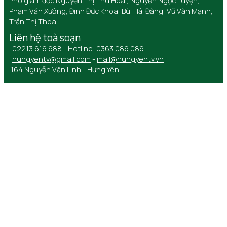
Phó giám đốc Nguyễn Thị Thu Hoài, Nguyễn Ngọc Luyện,
Phạm Văn Xướng, Đinh Đức Khoa, Bùi Hải Đăng, Vũ Văn Mạnh,
Trần Thị Thoa
Liên hệ toà soạn
02213 616 988 - Hotline: 0363 089 089
hungyentv@gmail.com
-
mail@hungyentv.vn
164 Nguyễn Văn Linh - Hưng Yên