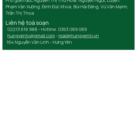
Phó giám đốc Nguyễn Thị Thu Hoài, Nguyễn Ngọc Luyện,
Phạm Văn Xướng, Đinh Đức Khoa, Bùi Hải Đăng, Vũ Văn Mạnh,
Trần Thị Thoa
Liên hệ toà soạn
02213 616 988 - Hotline: 0363 089 089
hungyentv@gmail.com
-
mail@hungyentv.vn
164 Nguyễn Văn Linh - Hưng Yên