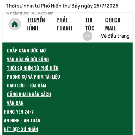
Thời sự nhìn từ Phố Hiến thứ Bảy ngày 25/7/2026
14 ngày trước
308 lượt xem
TRUYỀN
PHÁT
TIN
CHECK
HÌNH
THANH
TỨC
MAIL
Về đầu trang
CHẮP CÁNH ƯỚC MƠ
VĂN HÓA VÀ ĐỜI SỐNG
THỜI SỰ NHÌN TỪ PHỐ HIẾN
PHÓNG SỰ VÀ PHIM TÀI LIỆU
GIAO LƯU - TỌA ĐÀM
CÔNG KHAI NGÂN SÁCH
VĂN BẢN
HƯNG YÊN 24/7
AN NINH - AN TOÀN
NÉT ĐẸP XỨ NHÃN