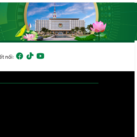
ết nối: