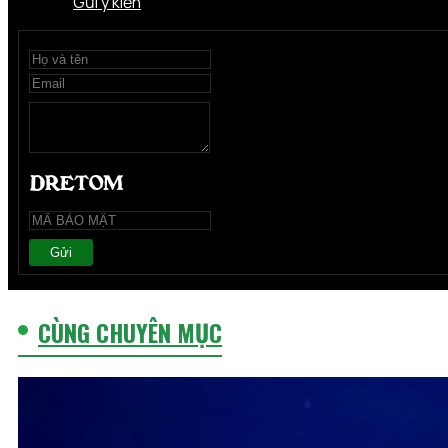
Gửi ý kiến
Gửi
CÙNG CHUYÊN MỤC